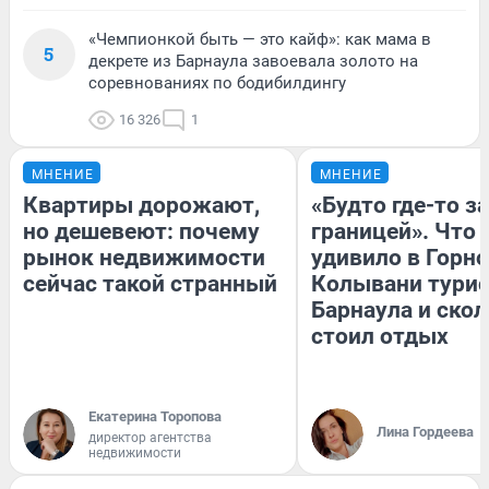
«Чемпионкой быть — это кайф»: как мама в
5
декрете из Барнаула завоевала золото на
соревнованиях по бодибилдингу
16 326
1
МНЕНИЕ
МНЕНИЕ
Квартиры дорожают,
«Будто где-то за
но дешевеют: почему
границей». Что
рынок недвижимости
удивило в Горн
сейчас такой странный
Колывани турис
Барнаула и ско
стоил отдых
Екатерина Торопова
Лина Гордеева
директор агентства
недвижимости