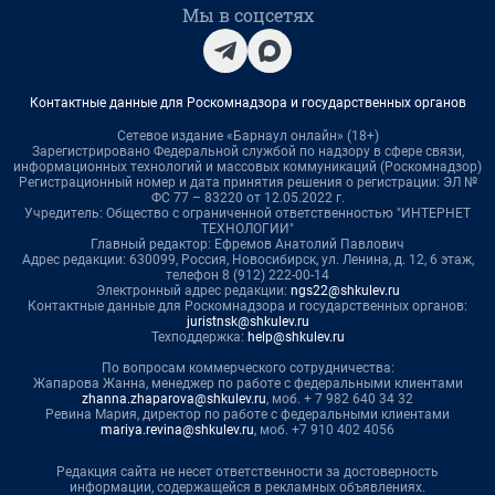
Мы в соцсетях
Контактные данные для Роскомнадзора и государственных органов
Сетевое издание «Барнаул онлайн» (18+)
Зарегистрировано Федеральной службой по надзору в сфере связи,
информационных технологий и массовых коммуникаций (Роскомнадзор)
Регистрационный номер и дата принятия решения о регистрации: ЭЛ №
ФС 77 – 83220 от 12.05.2022 г.
Учредитель: Общество с ограниченной ответственностью "ИНТЕРНЕТ
ТЕХНОЛОГИИ"
Главный редактор: Ефремов Анатолий Павлович
Адрес редакции: 630099, Россия, Новосибирск, ул. Ленина, д. 12, 6 этаж,
телефон 8 (912) 222-00-14
Электронный адрес редакции:
ngs22@shkulev.ru
Контактные данные для Роскомнадзора и государственных органов:
juristnsk@shkulev.ru
Техподдержка:
help@shkulev.ru
По вопросам коммерческого сотрудничества:
Жапарова Жанна, менеджер по работе с федеральными клиентами
zhanna.zhaparova@shkulev.ru
, моб. + 7 982 640 34 32
Ревина Мария, директор по работе с федеральными клиентами
mariya.revina@shkulev.ru
, моб. +7 910 402 4056
Редакция сайта не несет ответственности за достоверность
информации, содержащейся в рекламных объявлениях.