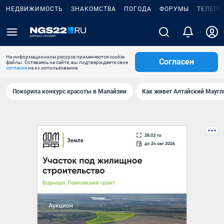
НЕДВИЖИМОСТЬ
ЗНАКОМСТВА
ПОГОДА
ФОРУМЫ
ТЕЛЕПР
На информационном ресурсе применяются cookie-
Согласен
файлы. Оставаясь на сайте, вы подтверждаете свое
согласие
на их использование.
Покорила конкурс красоты в Малайзии
Как живет Алтайский Маугл