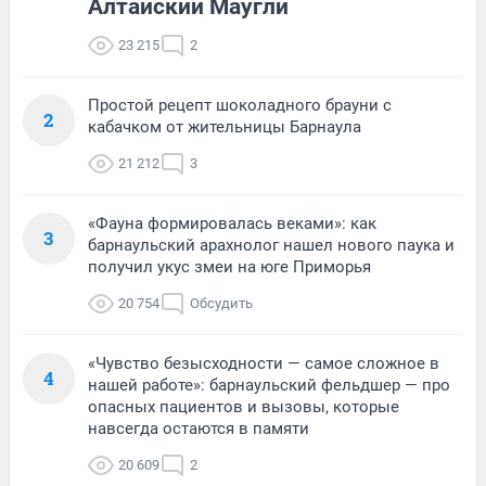
Алтайский Маугли
23 215
2
Простой рецепт шоколадного брауни с
2
кабачком от жительницы Барнаула
21 212
3
«Фауна формировалась веками»: как
3
барнаульский арахнолог нашел нового паука и
получил укус змеи на юге Приморья
20 754
Обсудить
«Чувство безысходности — самое сложное в
4
нашей работе»: барнаульский фельдшер — про
опасных пациентов и вызовы, которые
навсегда остаются в памяти
20 609
2