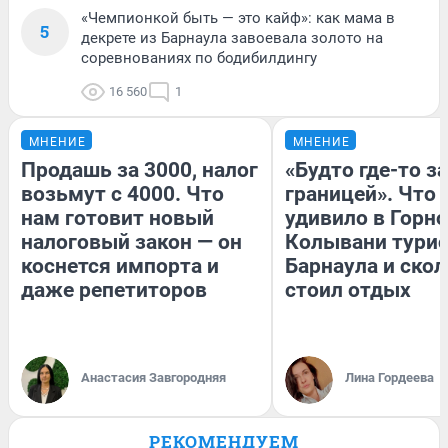
«Чемпионкой быть — это кайф»: как мама в
5
декрете из Барнаула завоевала золото на
соревнованиях по бодибилдингу
16 560
1
МНЕНИЕ
МНЕНИЕ
Продашь за 3000, налог
«Будто где-то за
возьмут с 4000. Что
границей». Что
нам готовит новый
удивило в Горн
налоговый закон — он
Колывани турис
коснется импорта и
Барнаула и ско
даже репетиторов
стоил отдых
Анастасия Завгородняя
Лина Гордеева
РЕКОМЕНДУЕМ