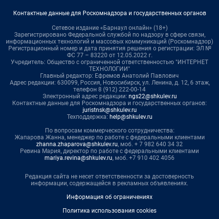
Контактные данные для Роскомнадзора и государственных органов
Сетевое издание «Барнаул онлайн» (18+)
Зарегистрировано Федеральной службой по надзору в сфере связи,
информационных технологий и массовых коммуникаций (Роскомнадзор)
Регистрационный номер и дата принятия решения о регистрации: ЭЛ №
ФС 77 – 83220 от 12.05.2022 г.
Учредитель: Общество с ограниченной ответственностью "ИНТЕРНЕТ
ТЕХНОЛОГИИ"
Главный редактор: Ефремов Анатолий Павлович
Адрес редакции: 630099, Россия, Новосибирск, ул. Ленина, д. 12, 6 этаж,
телефон 8 (912) 222-00-14
Электронный адрес редакции:
ngs22@shkulev.ru
Контактные данные для Роскомнадзора и государственных органов:
juristnsk@shkulev.ru
Техподдержка:
help@shkulev.ru
По вопросам коммерческого сотрудничества:
Жапарова Жанна, менеджер по работе с федеральными клиентами
zhanna.zhaparova@shkulev.ru
, моб. + 7 982 640 34 32
Ревина Мария, директор по работе с федеральными клиентами
mariya.revina@shkulev.ru
, моб. +7 910 402 4056
Редакция сайта не несет ответственности за достоверность
информации, содержащейся в рекламных объявлениях.
Информация об ограничениях
Политика использования cookies