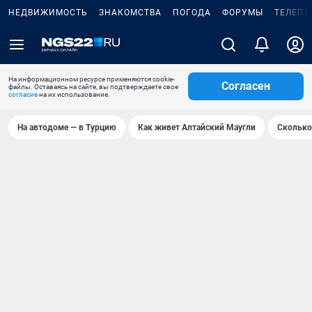
НЕДВИЖИМОСТЬ
ЗНАКОМСТВА
ПОГОДА
ФОРУМЫ
ТЕЛЕПР
На информационном ресурсе применяются cookie-
Согласен
файлы. Оставаясь на сайте, вы подтверждаете свое
согласие
на их использование.
На автодоме — в Турцию
Как живет Алтайский Маугли
Сколько