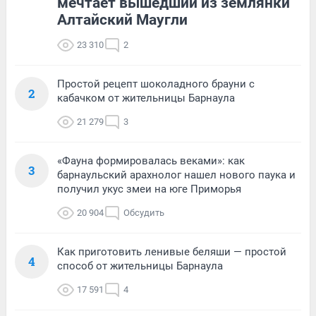
мечтает вышедший из землянки
Алтайский Маугли
23 310
2
Простой рецепт шоколадного брауни с
2
кабачком от жительницы Барнаула
21 279
3
«Фауна формировалась веками»: как
3
барнаульский арахнолог нашел нового паука и
получил укус змеи на юге Приморья
20 904
Обсудить
Как приготовить ленивые беляши — простой
4
способ от жительницы Барнаула
17 591
4