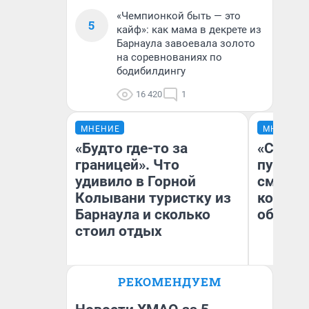
«Чемпионкой быть — это
5
кайф»: как мама в декрете из
Барнаула завоевала золото
на соревнованиях по
бодибилдингу
16 420
1
МНЕНИЕ
МНЕНИЕ
«Будто где-то за
«Спутал
границей». Что
пургу».
удивило в Горной
смерте
Колывани туристку из
которы
Барнаула и сколько
обнару
стоил отдых
Ир
РЕКОМЕНДУЕМ
Гл
Лина Гордеева
«Р
Во