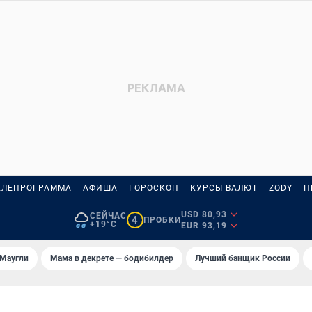
ЕЛЕПРОГРАММА
АФИША
ГОРОСКОП
КУРСЫ ВАЛЮТ
ZODY
П
USD 80,93
СЕЙЧАС
4
ПРОБКИ
+19°C
EUR 93,19
 Маугли
Мама в декрете — бодибилдер
Лучший банщик России