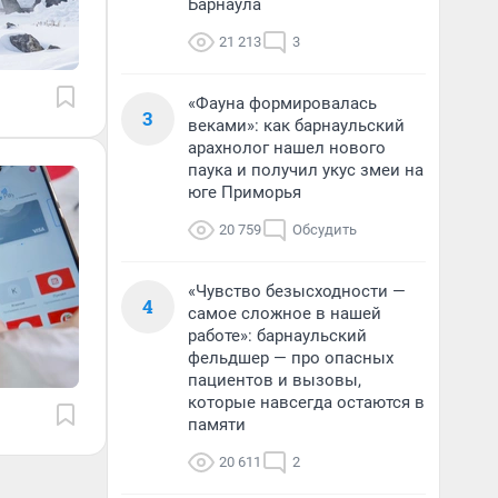
Барнаула
21 213
3
«Фауна формировалась
3
веками»: как барнаульский
арахнолог нашел нового
паука и получил укус змеи на
юге Приморья
20 759
Обсудить
«Чувство безысходности —
4
самое сложное в нашей
работе»: барнаульский
фельдшер — про опасных
пациентов и вызовы,
которые навсегда остаются в
памяти
20 611
2