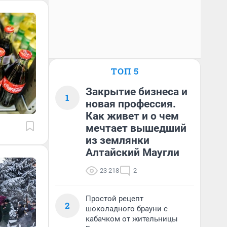
ТОП 5
Закрытие бизнеса и
1
новая профессия.
Как живет и о чем
мечтает вышедший
из землянки
Алтайский Маугли
23 218
2
Простой рецепт
2
шоколадного брауни с
кабачком от жительницы