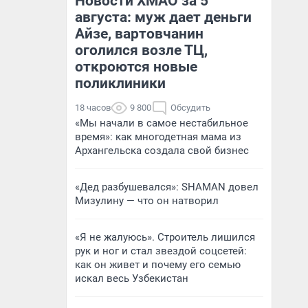
Новости ХМАО за 5
августа: муж дает деньги
Айзе, вартовчанин
оголился возле ТЦ,
откроются новые
поликлиники
18 часов
9 800
Обсудить
«Мы начали в самое нестабильное
время»: как многодетная мама из
Архангельска создала свой бизнес
«Дед разбушевался»: SHAMAN довел
Мизулину — что он натворил
«Я не жалуюсь». Строитель лишился
рук и ног и стал звездой соцсетей:
как он живет и почему его семью
искал весь Узбекистан