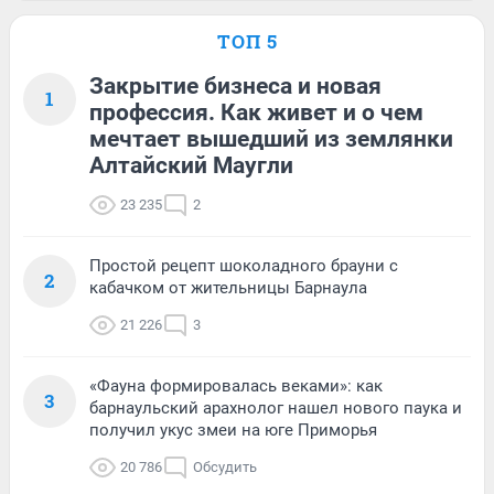
ТОП 5
Закрытие бизнеса и новая
1
профессия. Как живет и о чем
мечтает вышедший из землянки
Алтайский Маугли
23 235
2
Простой рецепт шоколадного брауни с
2
кабачком от жительницы Барнаула
21 226
3
«Фауна формировалась веками»: как
3
барнаульский арахнолог нашел нового паука и
получил укус змеи на юге Приморья
20 786
Обсудить