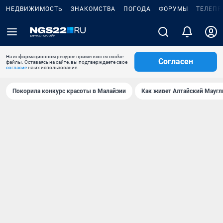
НЕДВИЖИМОСТЬ
ЗНАКОМСТВА
ПОГОДА
ФОРУМЫ
ТЕЛЕПР
На информационном ресурсе применяются cookie-
Согласен
файлы. Оставаясь на сайте, вы подтверждаете свое
согласие
на их использование.
Покорила конкурс красоты в Малайзии
Как живет Алтайский Маугл