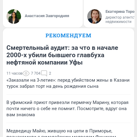
Екатерина Тороп
Анастасия Завгородняя
директор агентст
недвижимости
РЕКОМЕНДУЕМ
Смертельный аудит: за что в начале
2000-х убили бывшего главбуха
нефтяной компании Уфы
11 часов
7 704
2
«Заказали на 3-летие»: перед убийством жены в Казани
турок забрал торт на день рождения сына
В уфимский приют привезли пермячку Марину, которая
почти ничего о себе не помнит. Посмотрите, вдруг она
вам знакома
Медведицу Майю, жившую на цепи в Приморье,
познакомили с гималайским медведем Фиником