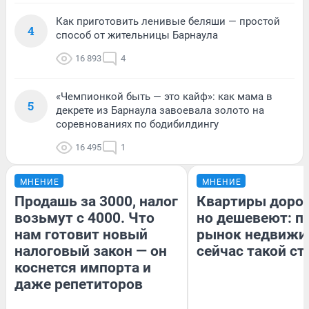
Как приготовить ленивые беляши — простой
4
способ от жительницы Барнаула
16 893
4
«Чемпионкой быть — это кайф»: как мама в
5
декрете из Барнаула завоевала золото на
соревнованиях по бодибилдингу
16 495
1
МНЕНИЕ
МНЕНИЕ
Продашь за 3000, налог
Квартиры доро
возьмут с 4000. Что
но дешевеют: п
нам готовит новый
рынок недвижи
налоговый закон — он
сейчас такой с
коснется импорта и
даже репетиторов