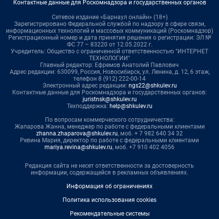
Контактные данные для Роскомнадзора и государственных органов
Сетевое издание «Барнаул онлайн» (18+)
Зарегистрировано Федеральной службой по надзору в сфере связи,
информационных технологий и массовых коммуникаций (Роскомнадзор)
Регистрационный номер и дата принятия решения о регистрации: ЭЛ №
ФС 77 – 83220 от 12.05.2022 г.
Учредитель: Общество с ограниченной ответственностью "ИНТЕРНЕТ
ТЕХНОЛОГИИ"
Главный редактор: Ефремов Анатолий Павлович
Адрес редакции: 630099, Россия, Новосибирск, ул. Ленина, д. 12, 6 этаж,
телефон 8 (912) 222-00-14
Электронный адрес редакции:
ngs22@shkulev.ru
Контактные данные для Роскомнадзора и государственных органов:
juristnsk@shkulev.ru
Техподдержка:
help@shkulev.ru
По вопросам коммерческого сотрудничества:
Жапарова Жанна, менеджер по работе с федеральными клиентами
zhanna.zhaparova@shkulev.ru
, моб. + 7 982 640 34 32
Ревина Мария, директор по работе с федеральными клиентами
mariya.revina@shkulev.ru
, моб. +7 910 402 4056
Редакция сайта не несет ответственности за достоверность
информации, содержащейся в рекламных объявлениях.
Информация об ограничениях
Политика использования cookies
Рекомендательные системы