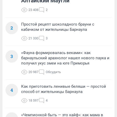
Алтайский Маугли
23 408
2
Простой рецепт шоколадного брауни с
2
кабачком от жительницы Барнаула
21 330
3
«Фауна формировалась веками»: как
3
барнаульский арахнолог нашел нового паука и
получил укус змеи на юге Приморья
20 987
Обсудить
Как приготовить ленивые беляши — простой
4
способ от жительницы Барнаула
18 597
4
«Чемпионкой быть — это кайф»: как мама в