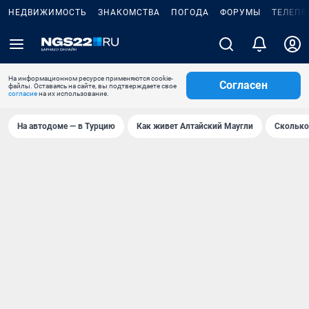
НЕДВИЖИМОСТЬ
ЗНАКОМСТВА
ПОГОДА
ФОРУМЫ
ТЕЛЕПР
На информационном ресурсе применяются cookie-
Согласен
файлы. Оставаясь на сайте, вы подтверждаете свое
согласие
на их использование.
На автодоме — в Турцию
Как живет Алтайский Маугли
Сколько