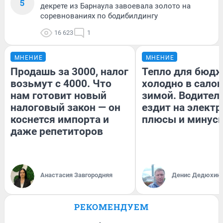
5
декрете из Барнаула завоевала золото на
соревнованиях по бодибилдингу
16 623
1
МНЕНИЕ
МНЕНИЕ
Продашь за 3000, налог
Тепло для бюдж
возьмут с 4000. Что
холодно в сало
нам готовит новый
зимой. Водитель
налоговый закон — он
ездит на электр
коснется импорта и
плюсы и минус
даже репетиторов
Анастасия Завгородняя
Денис Дедюхин
РЕКОМЕНДУЕМ