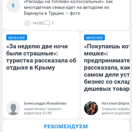
«Расходы на топливо колоссальные»: как
5
многодетная семья едет на автодоме из
Барнаула в Турцию — фото
14 035
7
МНЕНИЕ
МНЕНИЕ
«За неделю две ночи
«Покупаешь кот
были страшные»:
мешке»:
туристка рассказала об
предпринимате
отдыхе в Крыму
рассказала, как
самом деле уст
бизнес со скла
дешевых товар
Александра Исмайлова
Наталья Шорохо
заместитель главного
Открыла кофейну
редактора 63.RU
деньги соцразви
РЕКОМЕНДУЕМ