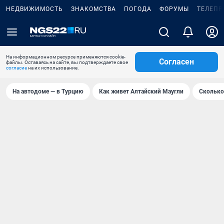
НЕДВИЖИМОСТЬ
ЗНАКОМСТВА
ПОГОДА
ФОРУМЫ
ТЕЛЕПР
На информационном ресурсе применяются cookie-
Согласен
файлы. Оставаясь на сайте, вы подтверждаете свое
согласие
на их использование.
На автодоме — в Турцию
Как живет Алтайский Маугли
Сколько