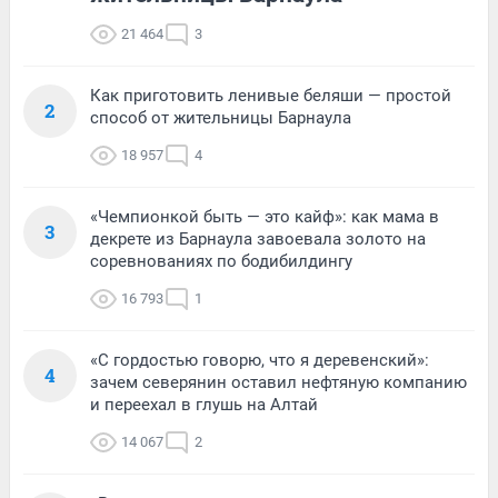
21 464
3
Как приготовить ленивые беляши — простой
2
способ от жительницы Барнаула
18 957
4
«Чемпионкой быть — это кайф»: как мама в
3
декрете из Барнаула завоевала золото на
соревнованиях по бодибилдингу
16 793
1
«С гордостью говорю, что я деревенский»:
4
зачем северянин оставил нефтяную компанию
и переехал в глушь на Алтай
14 067
2