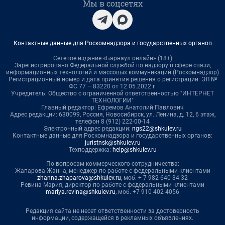
Мы в соцсетях
Контактные данные для Роскомнадзора и государственных органов
Сетевое издание «Барнаул онлайн» (18+)
Зарегистрировано Федеральной службой по надзору в сфере связи,
информационных технологий и массовых коммуникаций (Роскомнадзор)
Регистрационный номер и дата принятия решения о регистрации: ЭЛ №
ФС 77 – 83220 от 12.05.2022 г.
Учредитель: Общество с ограниченной ответственностью "ИНТЕРНЕТ
ТЕХНОЛОГИИ"
Главный редактор: Ефремов Анатолий Павлович
Адрес редакции: 630099, Россия, Новосибирск, ул. Ленина, д. 12, 6 этаж,
телефон 8 (912) 222-00-14
Электронный адрес редакции:
ngs22@shkulev.ru
Контактные данные для Роскомнадзора и государственных органов:
juristnsk@shkulev.ru
Техподдержка:
help@shkulev.ru
По вопросам коммерческого сотрудничества:
Жапарова Жанна, менеджер по работе с федеральными клиентами
zhanna.zhaparova@shkulev.ru
, моб. + 7 982 640 34 32
Ревина Мария, директор по работе с федеральными клиентами
mariya.revina@shkulev.ru
, моб. +7 910 402 4056
Редакция сайта не несет ответственности за достоверность
информации, содержащейся в рекламных объявлениях.