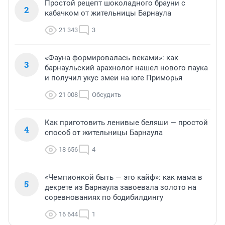
Простой рецепт шоколадного брауни с
2
кабачком от жительницы Барнаула
21 343
3
«Фауна формировалась веками»: как
3
барнаульский арахнолог нашел нового паука
и получил укус змеи на юге Приморья
21 008
Обсудить
Как приготовить ленивые беляши — простой
4
способ от жительницы Барнаула
18 656
4
«Чемпионкой быть — это кайф»: как мама в
5
декрете из Барнаула завоевала золото на
соревнованиях по бодибилдингу
16 644
1