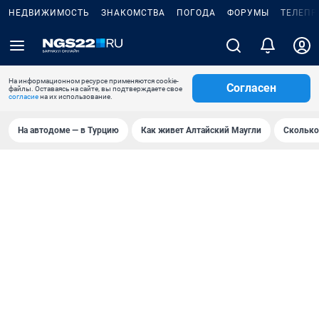
НЕДВИЖИМОСТЬ
ЗНАКОМСТВА
ПОГОДА
ФОРУМЫ
ТЕЛЕПР
На информационном ресурсе применяются cookie-
Согласен
файлы. Оставаясь на сайте, вы подтверждаете свое
согласие
на их использование.
На автодоме — в Турцию
Как живет Алтайский Маугли
Сколько