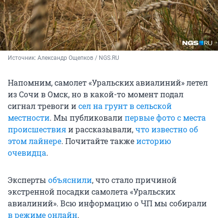
Источник: 
Александр Ощепков / NGS.RU
Напомним, самолет «Уральских авиалиний» летел
из Сочи в Омск, но в какой-то момент подал
сигнал тревоги и
сел на грунт в сельской
местности
. Мы публиковали
первые фото с места
происшествия
и рассказывали,
что известно об
этом лайнере
. Почитайте также
историю
очевидца
.
Эксперты
объяснили
, что стало причиной
экстренной посадки самолета «Уральских
авиалиний». Всю информацию о ЧП мы собирали
в режиме онлайн
.