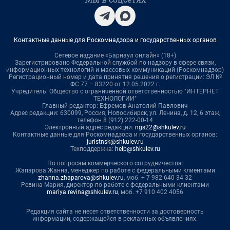
Контактные данные для Роскомнадзора и государственных органов
Сетевое издание «Барнаул онлайн» (18+)
Зарегистрировано Федеральной службой по надзору в сфере связи,
информационных технологий и массовых коммуникаций (Роскомнадзор)
Регистрационный номер и дата принятия решения о регистрации: ЭЛ №
ФС 77 – 83220 от 12.05.2022 г.
Учредитель: Общество с ограниченной ответственностью "ИНТЕРНЕТ
ТЕХНОЛОГИИ"
Главный редактор: Ефремов Анатолий Павлович
Адрес редакции: 630099, Россия, Новосибирск, ул. Ленина, д. 12, 6 этаж,
телефон 8 (912) 222-00-14
Электронный адрес редакции:
ngs22@shkulev.ru
Контактные данные для Роскомнадзора и государственных органов:
juristnsk@shkulev.ru
Техподдержка:
help@shkulev.ru
По вопросам коммерческого сотрудничества:
Жапарова Жанна, менеджер по работе с федеральными клиентами
zhanna.zhaparova@shkulev.ru
, моб. + 7 982 640 34 32
Ревина Мария, директор по работе с федеральными клиентами
mariya.revina@shkulev.ru
, моб. +7 910 402 4056
Редакция сайта не несет ответственности за достоверность
информации, содержащейся в рекламных объявлениях.