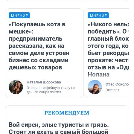
МНЕНИЕ
МНЕНИЕ
«Покупаешь кота в
«Никого нельз
мешке»:
победить». О ч
предприниматель
главный блокб
рассказала, как на
этого года, ко
самом деле устроен
бьет рекорды 
бизнес со складами
прокате: честн
дешевых товаров
отзыв на «Оди
Нолана
Наталья Шорохова
Стас Соколов
Открыла кофейную точку на
Эксперт
деньги соцразвития
РЕКОМЕНДУЕМ
Вой сирен, злые туристы и грязь.
Стоит ли ехать в самый большой