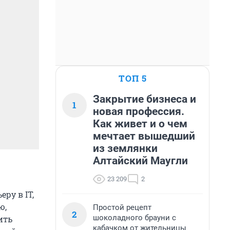
ТОП 5
Закрытие бизнеса и
1
новая профессия.
Как живет и о чем
мечтает вышедший
из землянки
Алтайский Маугли
23 209
2
ру в IT,
ю,
Простой рецепт
2
шоколадного брауни с
ить
кабачком от жительницы