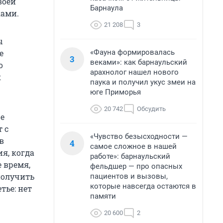
воей
Барнаула
ками.
21 208
3
ы
«Фауна формировалась
е
3
веками»: как барнаульский
о
арахнолог нашел нового
к
паука и получил укус змеи на
юге Приморья
20 742
Обсудить
же
 с
«Чувство безысходности —
в
4
самое сложное в нашей
я, когда
работе»: барнаульский
е время,
фельдшер — про опасных
получить
пациентов и вызовы,
которые навсегда остаются в
тье: нет
памяти
20 600
2