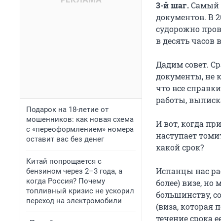
3-й шаг.
Самый с
документов. В 2
судорожно пров
в десять часов 
Дадим совет. Ср
документы, не к
что все справки
работы, выписка
Подарок на 18-летие от
мошенников: как новая схема
И вот, когда пр
с «переоформлением» номера
наступает томит
оставит вас без денег
какой срок?
Китай попрощается с
Испанцы нас ра
бензином через 2–3 года, а
когда Россия? Почему
более) визе, но
топливный кризис не ускорил
большинству, с
переход на электромобили
(виза, которая 
течение срока е