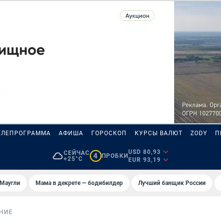
ЕЛЕПРОГРАММА
АФИША
ГОРОСКОП
КУРСЫ ВАЛЮТ
ZODY
П
USD 80,93
СЕЙЧАС
4
ПРОБКИ
+25°C
EUR 93,19
 Маугли
Мама в декрете — бодибилдер
Лучший банщик России
НИЕ