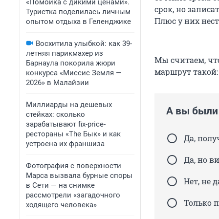
«Помойка с дикими ценами».
срок, но записа
Туристка поделилась личным
Плюс у них нес
опытом отдыха в Геленджике
Восхитила улыбкой: как 39-
летняя парикмахер из
Мы считаем, что
Барнаула покорила жюри
маршрут такой:
конкурса «Миссис Земля —
2026» в Малайзии
Миллиарды на дешевых
А вы были 
стейках: сколько
зарабатывают fix-price-
рестораны «The Бык» и как
Да, полу
устроена их франшиза
Да, но в
Фотография с поверхности
Марса вызвала бурные споры
Нет, не 
в Сети — на снимке
рассмотрели «загадочного
Только 
ходящего человека»