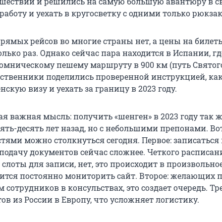
шествий и решились на самую большую авантюру в с
работу и уехать в кругосветку с одними только рюкза
прямых рейсов во многие страны нет, а цены на билет
лько раз. Однако сейчас пара находится в Испании, гд
ломническому пешему маршруту в 900 км (путь Святог
ественники поделились проверенной инструкцией, ка
скую визу и уехать за границу в 2023 году.
я важная мысль: получить «шенген» в 2023 году так 
пять-десять лет назад, но с небольшими препонами. Вот
тями можно столкнуться сегодня. Первое: записаться 
подачу документов сейчас сложнее. Четкого расписани
слоты для записи, нет, это происходит в произвольно
ится постоянно мониторить сайт. Второе: желающих 
м сотрудников в консульствах, это создает очередь. Тре
в из России в Европу, что усложняет логистику.