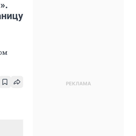
».
аницу
том