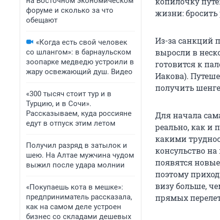
на Восточном экономическом
копилочку путе
форуме и сколько за что
жизни: бросить 
обещают
Из-за санкций 
«Когда есть свой человек
выросли в неско
со шлангом»: в барнаульском
зоопарке медведю устроили в
готовится к па
жару освежающий душ. Видео
Иакова). Путеш
получить шенген
«300 тысяч стоит тур и в
Турцию, и в Сочи».
Рассказываем, куда россияне
Для начала сама
едут в отпуск этим летом
реально, как и 
какими труднос
Получил разряд в затылок и
консульство на 
шею. На Алтае мужчина чудом
появятся новые 
выжил после удара молнии
поэтому приход
визу больше, че
«Покупаешь кота в мешке»:
предприниматель рассказала,
прямых перелето
как на самом деле устроен
бизнес со складами дешевых