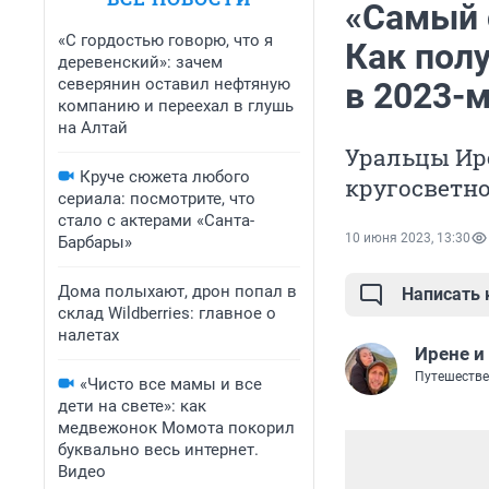
«Самый 
«С гордостью говорю, что я
Как полу
деревенский»: зачем
северянин оставил нефтяную
в 2023-м
компанию и переехал в глушь
на Алтай
Уральцы Ир
Круче сюжета любого
кругосветн
сериала: посмотрите, что
стало с актерами «Санта-
10 июня 2023, 13:30
Барбары»
Дома полыхают, дрон попал в
Написать
склад Wildberries: главное о
налетах
Ирене 
Путешестве
«Чисто все мамы и все
дети на свете»: как
медвежонок Момота покорил
буквально весь интернет.
Видео