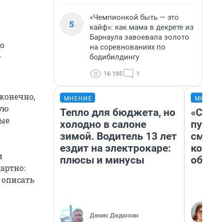
«Чемпионкой быть — это
5
кайф»: как мама в декрете из
Барнаула завоевала золото
о
на соревнованиях по
—
бодибилдингу
16 195
1
конечно,
МНЕНИЕ
МНЕНИ
ую
Тепло для бюджета, но
«Спут
вые
холодно в салоне
пургу»
зимой. Водитель 13 лет
смерт
ездит на электрокаре:
котор
и
плюсы и минусы
обнар
артно:
, описать
Денис Дедюхин