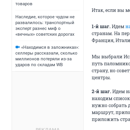
товаров
Итак, если вы м
Наследие, которое чудом не
развалилось: транспортный
1-й шаг.
Идем
н
эксперт разнес миф о
странам. На пе
«вечных» советских дорогах
Франция, Итали
«Находимся в заложниках»:
селлеры рассказали, сколько
Мы выбрали Исп
миллионов потеряли из-за
путь паломнико
ударов по складам WB
страну, но сов
центры.
2-й шаг.
Идем н
находим список 
нужно собрать до
маршрут, прило
приложить стра