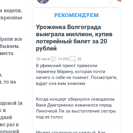
и недели,
РЕКОМЕНДУЕМ
скресенье
Уроженка Волгограда
выиграла миллион, купив
брали все
лотерейный билет за 20
абываем,
рублей
 места
23 часа
13 476
26
В уфимский приют привезли
пермячку Марину, которая почти
,
ничего о себе не помнит. Посмотрите,
, то на
вдруг она вам знакома
Когда концерт обернулся скандалом.
одовой (и
Ваня Дмитриенко извинился перед
к и
Линочкой Ли за выступление сестры
 дней
под ее голос
во раз в
 больший
Может столкнуться каждый. Как