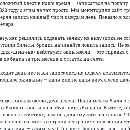
ложный квест в наше время — записаться на подачу
023 году с этим не так просто. Мы мониторили сайт тр
еряя запись каждый час и каждый день. Повезло в во
вечера.
азу, как решились подавать заявку на визу (пока не со
упили билеты, брони), начинайте ловить запись. Не з
 для «шенгена» действуют один месяц — это справка с
 из банка за три месяца и остаток на счете.
иходит день икс и вы записались на подачу документов
ельное ожидание — дали или не дали визу, а если дали
ссматривали около двух недель. Наши мечты были о г
 мы были готовы и на любую, лишь бы дали. В итоге, ка
огласно статистике, нам выдали «мультишенген» на 90
позволяет въезжать в страну неограниченное количест
е действия. —
Прим. ред.
). Говорят, французы дают на