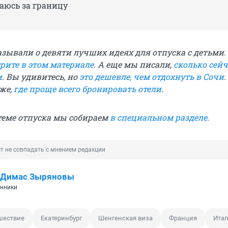
аюсь за границу
азывали о девяти лучших идеях для отпуска с детьми.
рите в этом материале
. А еще мы писали,
сколько сейч
и
. Вы удивитесь, но
это дешевле, чем отдохнуть в Сочи
.
же,
где проще всего бронировать отели
.
 теме отпуска мы собираем
в специальном разделе
.
т не совпадать с мнением редакции
и Димас Зыряновы
нники
ешествие
Екатеринбург
Шенгенская виза
Франция
Ита