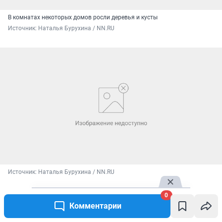
В комнатах некоторых домов росли деревья и кусты
Источник: 
Наталья Бурухина / NN.RU
Источник: 
Наталья Бурухина / NN.RU
Общая картина вокруг действительно пропитана
0
Комментарии
тоскливой и мертвой атмосферой — даже
несмотря на солнечный денек. Чувствуется