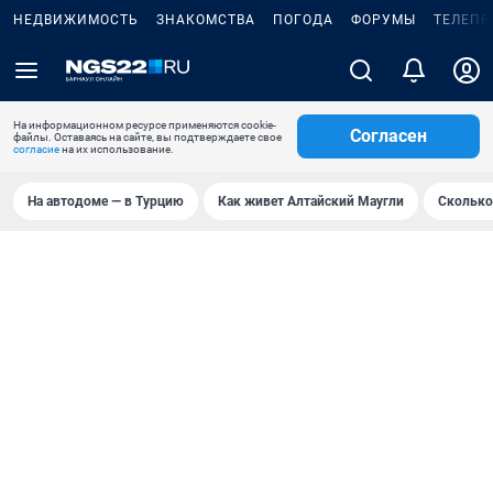
НЕДВИЖИМОСТЬ
ЗНАКОМСТВА
ПОГОДА
ФОРУМЫ
ТЕЛЕПР
На информационном ресурсе применяются cookie-
Согласен
файлы. Оставаясь на сайте, вы подтверждаете свое
согласие
на их использование.
На автодоме — в Турцию
Как живет Алтайский Маугли
Сколько