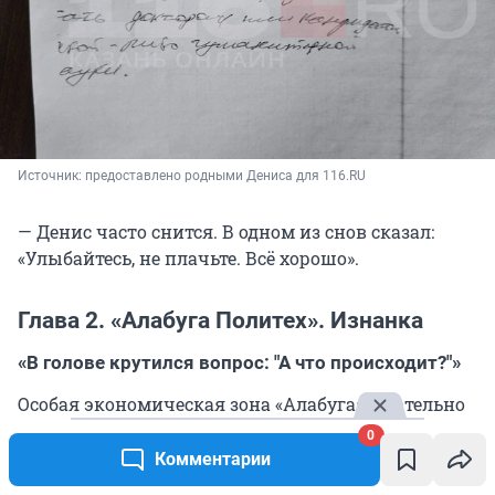
Источник: 
предоставлено родными Дениса для 116.RU
— Денис часто снится. В одном из снов сказал:
«Улыбайтесь, не плачьте. Всё хорошо».
Глава 2. «Алабуга Политех». Изнанка
«В голове крутился вопрос: "А что происходит?"»
Особая экономическая зона «Алабуга» тщательно
охраняется. Попасть туда простому человеку с
0
улицы невозможно. Да что там, журналисты
Комментарии
116.RU отправляли туда запросы с просьбами