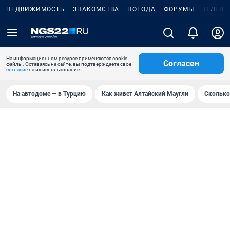
НЕДВИЖИМОСТЬ
ЗНАКОМСТВА
ПОГОДА
ФОРУМЫ
ТЕЛЕПР
На информационном ресурсе применяются cookie-
Согласен
файлы. Оставаясь на сайте, вы подтверждаете свое
согласие
на их использование.
На автодоме — в Турцию
Как живет Алтайский Маугли
Сколько