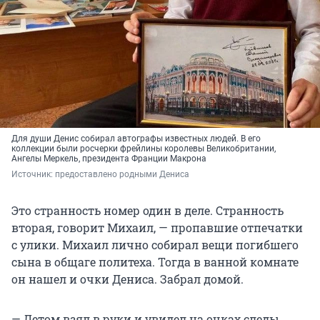
Для души Денис собирал автографы известных людей. В его
коллекции были росчерки фрейлины королевы Великобритании,
Ангелы Меркель, президента Франции Макрона
Источник: 
предоставлено родными Дениса
Это странность номер один в деле. Странность
вторая, говорит Михаил, — пропавшие отпечатки
с улики. Михаил лично собирал вещи погибшего
сына в общаге политеха. Тогда в ванной комнате
он нашел и очки Дениса. Забрал домой.
— Летом взял в руки и увидел на очках следы