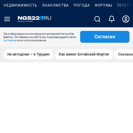
НЕДВИЖИМОСТЬ
ЗНАКОМСТВА
ПОГОДА
ФОРУМЫ
ТЕЛЕПР
На информационном ресурсе применяются cookie-
Согласен
файлы. Оставаясь на сайте, вы подтверждаете свое
согласие
на их использование.
На автодоме — в Турцию
Как живет Алтайский Маугли
Сколько