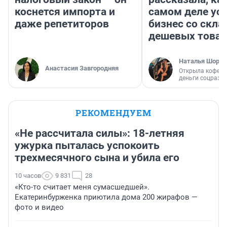
коснется импорта и
самом деле ус
даже репетиторов
бизнес со скл
дешевых това
Наталья Шорох
Анастасия Завгородняя
Открыла кофейн
деньги соцразв
РЕКОМЕНДУЕМ
«Не рассчитала силы»: 18-летняя
ужурка пыталась успокоить
трехмесячного сына и убила его
10 часов
9 831
28
«Кто-то считает меня сумасшедшей».
Екатеринбурженка приютила дома 200 жирафов —
фото и видео