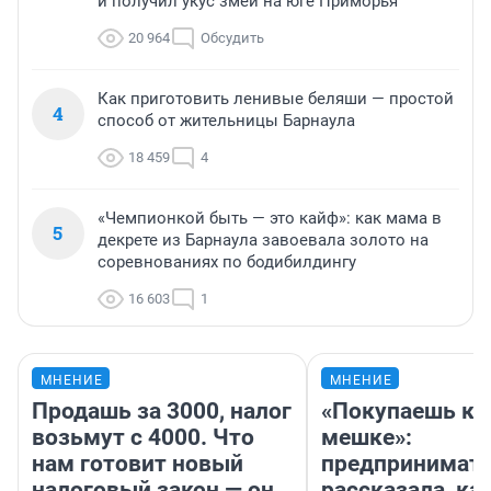
и получил укус змеи на юге Приморья
20 964
Обсудить
Как приготовить ленивые беляши — простой
4
способ от жительницы Барнаула
18 459
4
«Чемпионкой быть — это кайф»: как мама в
5
декрете из Барнаула завоевала золото на
соревнованиях по бодибилдингу
16 603
1
МНЕНИЕ
МНЕНИЕ
Продашь за 3000, налог
«Покупаешь ко
возьмут с 4000. Что
мешке»:
нам готовит новый
предпринимат
налоговый закон — он
рассказала, как