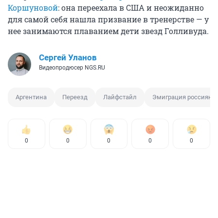
Коршуновой
: она переехала в США и неожиданно
для самой себя нашла призвание в тренерстве — у
нее занимаются плаванием дети звезд Голливуда.
Сергей Уланов
Видеопродюсер NGS.RU
Аргентина
Переезд
Лайфстайл
Эмиграция россиян
0
0
0
0
0