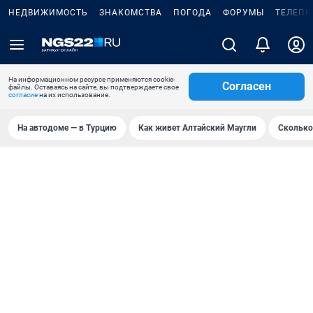
НЕДВИЖИМОСТЬ
ЗНАКОМСТВА
ПОГОДА
ФОРУМЫ
ТЕЛЕПР
На информационном ресурсе применяются cookie-
Согласен
файлы. Оставаясь на сайте, вы подтверждаете свое
согласие
на их использование.
На автодоме — в Турцию
Как живет Алтайский Маугли
Сколько