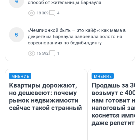
4
способ от жительницы Барнаула
18 309
4
«Чемпионкой быть — это кайф»: как мама в
5
декрете из Барнаула завоевала золото на
соревнованиях по бодибилдингу
16 592
1
МНЕНИЕ
МНЕНИЕ
Квартиры дорожают,
Продашь за 300
но дешевеют: почему
возьмут с 4000
рынок недвижимости
нам готовит н
сейчас такой странный
налоговый зако
коснется импор
даже репетито