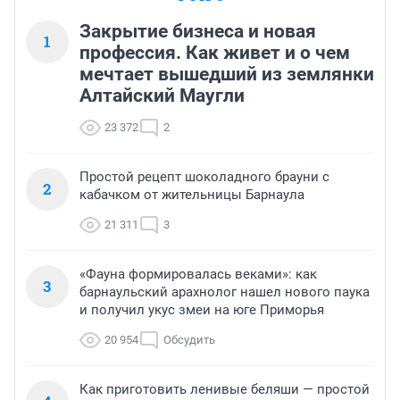
Закрытие бизнеса и новая
1
профессия. Как живет и о чем
мечтает вышедший из землянки
Алтайский Маугли
23 372
2
Простой рецепт шоколадного брауни с
2
кабачком от жительницы Барнаула
21 311
3
«Фауна формировалась веками»: как
3
барнаульский арахнолог нашел нового паука
и получил укус змеи на юге Приморья
20 954
Обсудить
Как приготовить ленивые беляши — простой