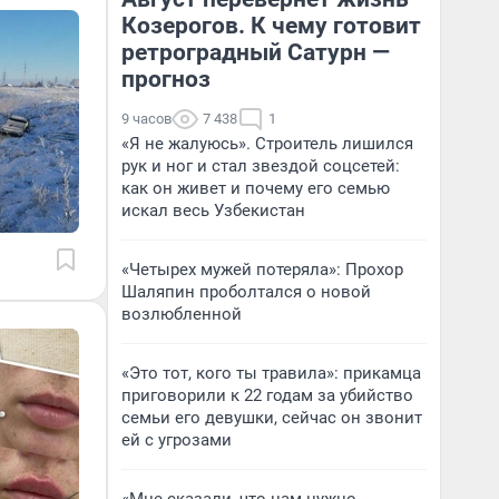
Козерогов. К чему готовит
ретроградный Сатурн —
прогноз
9 часов
7 438
1
«Я не жалуюсь». Строитель лишился
рук и ног и стал звездой соцсетей:
как он живет и почему его семью
искал весь Узбекистан
«Четырех мужей потеряла»: Прохор
Шаляпин проболтался о новой
возлюбленной
«Это тот, кого ты травила»: прикамца
приговорили к 22 годам за убийство
семьи его девушки, сейчас он звонит
ей с угрозами