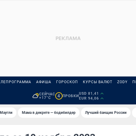
ЕЛЕПРОГРАММА
АФИША
ГОРОСКОП
КУРСЫ ВАЛЮТ
ZODY
П
USD 81,41
СЕЙЧАС
4
ПРОБКИ
+17°C
EUR 94,06
 Маугли
Мама в декрете — бодибилдер
Лучший банщик России