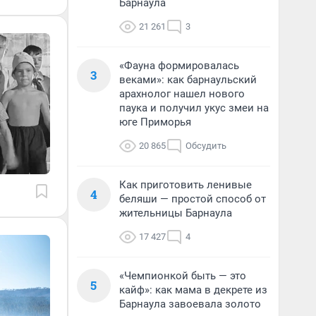
Барнаула
21 261
3
«Фауна формировалась
3
веками»: как барнаульский
арахнолог нашел нового
паука и получил укус змеи на
юге Приморья
20 865
Обсудить
Как приготовить ленивые
4
беляши — простой способ от
жительницы Барнаула
17 427
4
«Чемпионкой быть — это
5
кайф»: как мама в декрете из
Барнаула завоевала золото