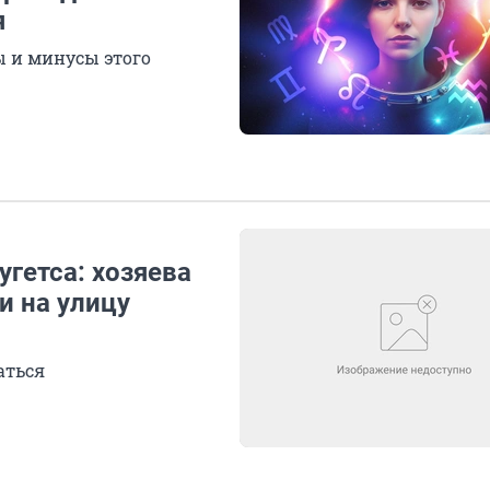
я
 и минусы этого
гетса: хозяева
и на улицу
аться