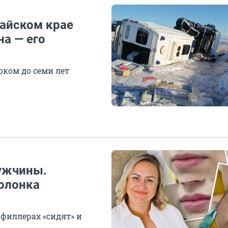
айском крае
а — его
оком до семи лет
ужчины.
колонка
 филлерах «сидят» и