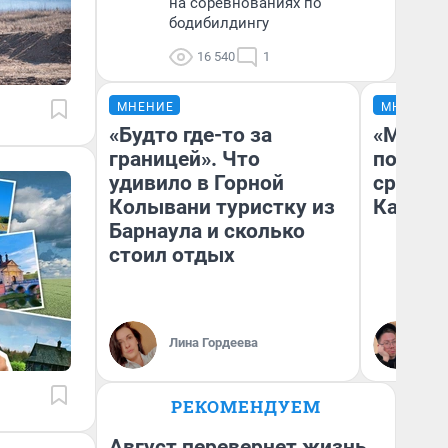
на соревнованиях по
бодибилдингу
16 540
1
МНЕНИЕ
МНЕНИЕ
«Будто где-то за
«Машин
границей». Что
полете
удивило в Горной
сравни
Колывани туристку из
Казахс
Барнаула и сколько
стоил отдых
Лина Гордеева
Ан
РЕКОМЕНДУЕМ
Август перевернет жизнь