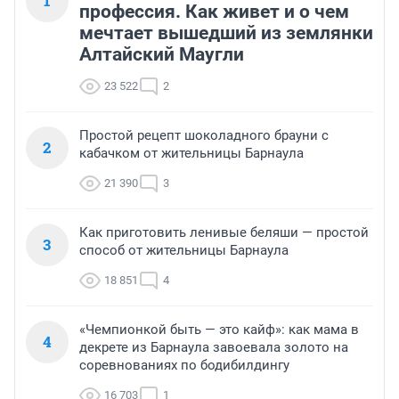
1
профессия. Как живет и о чем
мечтает вышедший из землянки
Алтайский Маугли
23 522
2
Простой рецепт шоколадного брауни с
2
кабачком от жительницы Барнаула
21 390
3
Как приготовить ленивые беляши — простой
3
способ от жительницы Барнаула
18 851
4
«Чемпионкой быть — это кайф»: как мама в
4
декрете из Барнаула завоевала золото на
соревнованиях по бодибилдингу
16 703
1