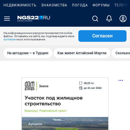
НЕДВИЖИМОСТЬ
ЗНАКОМСТВА
ПОГОДА
ФОРУМЫ
ТЕЛЕПР
На информационном ресурсе применяются cookie-
Согласен
файлы. Оставаясь на сайте, вы подтверждаете свое
согласие
на их использование.
На автодоме — в Турцию
Как живет Алтайский Маугли
Сколько