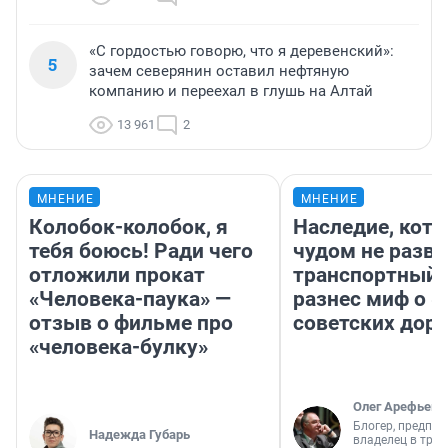
«С гордостью говорю, что я деревенский»:
5
зачем северянин оставил нефтяную
компанию и переехал в глушь на Алтай
13 961
2
МНЕНИЕ
МНЕНИЕ
Колобок-колобок, я
Наследие, кото
тебя боюсь! Ради чего
чудом не разва
отложили прокат
транспортный 
«Человека-паука» —
разнес миф о 
отзыв о фильме про
советских доро
«человека-булку»
Олег Арефьев
Блогер, предпри
Надежда Губарь
владелец в тра