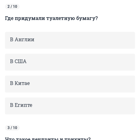
2 / 10
Где придумали туалетную бумагу?
В Англии
В США
В Китае
В Египте
3 / 10
Что такое дендриты и трихиты?