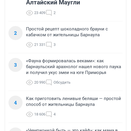
Алтайский Маугли
23 409
2
Простой рецепт шоколадного брауни с
2
кабачком от жительницы Барнаула
21 331
3
«Фауна формировалась веками»: как
3
барнаульский арахнолог нашел нового паука
и получил укус змеи на юге Приморья
20 990
Обсудить
Как приготовить ленивые беляши — простой
4
способ от жительницы Барнаула
18 606
4
«Чемпионкой быть — это кайф»: как мама в