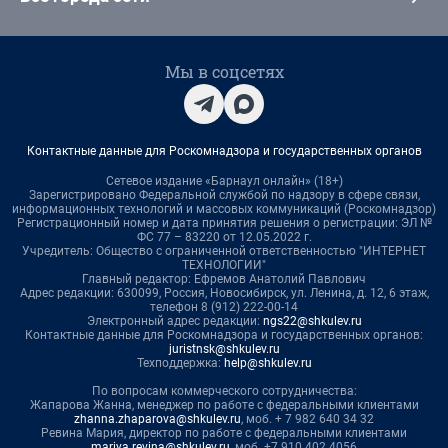
Мы в соцсетях
Контактные данные для Роскомнадзора и государственных органов
Сетевое издание «Барнаул онлайн» (18+)
Зарегистрировано Федеральной службой по надзору в сфере связи,
информационных технологий и массовых коммуникаций (Роскомнадзор)
Регистрационный номер и дата принятия решения о регистрации: ЭЛ №
ФС 77 – 83220 от 12.05.2022 г.
Учредитель: Общество с ограниченной ответственностью "ИНТЕРНЕТ
ТЕХНОЛОГИИ"
Главный редактор: Ефремов Анатолий Павлович
Адрес редакции: 630099, Россия, Новосибирск, ул. Ленина, д. 12, 6 этаж,
телефон 8 (912) 222-00-14
Электронный адрес редакции:
ngs22@shkulev.ru
Контактные данные для Роскомнадзора и государственных органов:
juristnsk@shkulev.ru
Техподдержка:
help@shkulev.ru
По вопросам коммерческого сотрудничества:
Жапарова Жанна, менеджер по работе с федеральными клиентами
zhanna.zhaparova@shkulev.ru
, моб. + 7 982 640 34 32
Ревина Мария, директор по работе с федеральными клиентами
mariya.revina@shkulev.ru
, моб. +7 910 402 4056