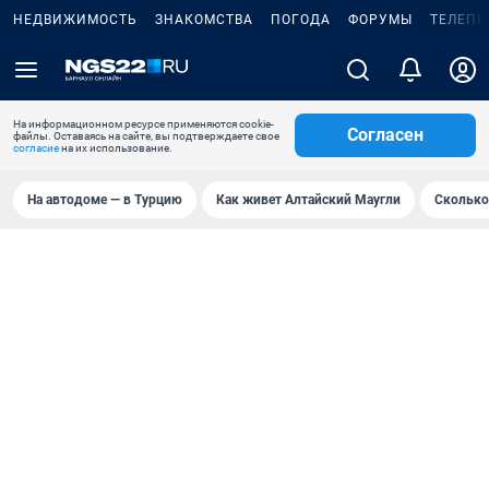
НЕДВИЖИМОСТЬ
ЗНАКОМСТВА
ПОГОДА
ФОРУМЫ
ТЕЛЕПР
На информационном ресурсе применяются cookie-
Согласен
файлы. Оставаясь на сайте, вы подтверждаете свое
согласие
на их использование.
На автодоме — в Турцию
Как живет Алтайский Маугли
Сколько