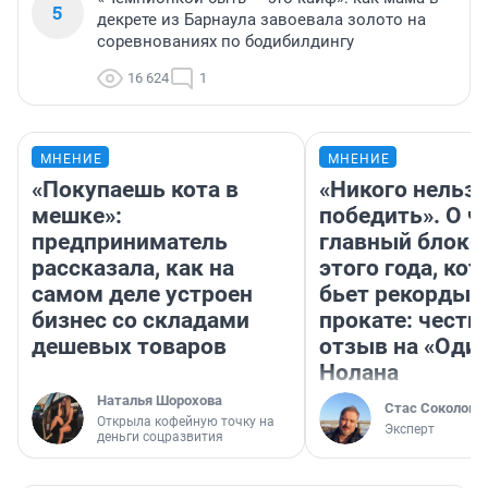
5
декрете из Барнаула завоевала золото на
соревнованиях по бодибилдингу
16 624
1
МНЕНИЕ
МНЕНИЕ
«Покупаешь кота в
«Никого нельз
мешке»:
победить». О ч
предприниматель
главный блокб
рассказала, как на
этого года, ко
самом деле устроен
бьет рекорды 
бизнес со складами
прокате: честн
дешевых товаров
отзыв на «Оди
Нолана
Наталья Шорохова
Стас Соколов
Открыла кофейную точку на
Эксперт
деньги соцразвития