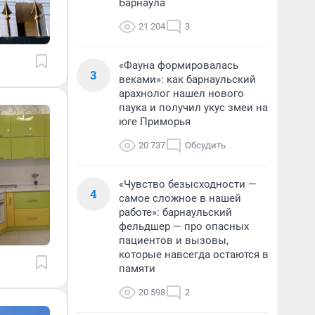
Барнаула
21 204
3
«Фауна формировалась
3
веками»: как барнаульский
арахнолог нашел нового
паука и получил укус змеи на
юге Приморья
20 737
Обсудить
«Чувство безысходности —
4
самое сложное в нашей
работе»: барнаульский
фельдшер — про опасных
пациентов и вызовы,
которые навсегда остаются в
памяти
20 598
2