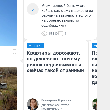
«Чемпионкой быть — это
5
кайф»: как мама в декрете из
Барнаула завоевала золото
на соревнованиях по
бодибилдингу
15 880
1
МНЕНИЕ
МНЕНИЕ
Квартиры дорожают,
Продаш
но дешевеют: почему
возьмут
рынок недвижимости
нам го
сейчас такой странный
налого
коснет
даже р
Екатерина Торопова
Ан
директор агентства
недвижимости