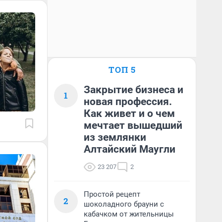
ТОП 5
Закрытие бизнеса и
1
новая профессия.
Как живет и о чем
мечтает вышедший
из землянки
Алтайский Маугли
23 207
2
Простой рецепт
2
шоколадного брауни с
кабачком от жительницы