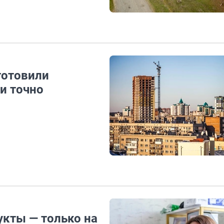
готовили
и точно
укты — только на