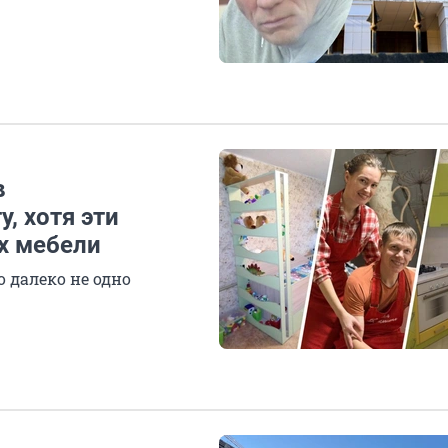
в
, хотя эти
ех мебели
 далеко не одно