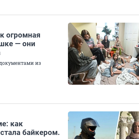
ак огромная
шке — они
а
 документами из
е: как
стала байкером.