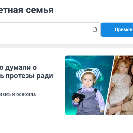
етная семья
Примен
о думали о
ь протезы ради
изнь и освоила