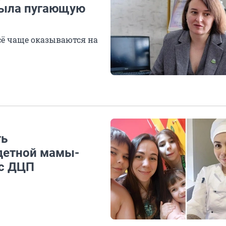
рыла пугающую
ё чаще оказываются на
ть
детной мамы-
 с ДЦП