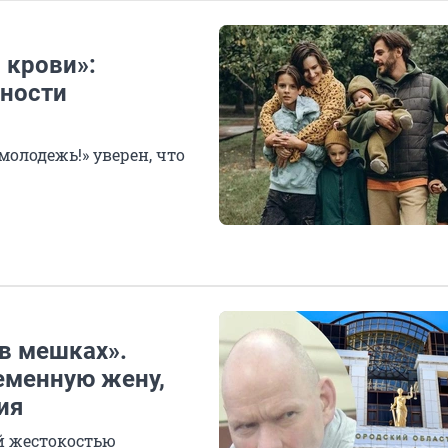
 крови»:
нности
олодежь!» уверен, что
 в мешках».
еменную жену,
ия
й жестокостью