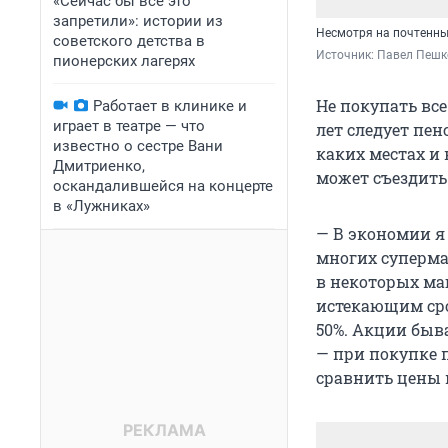
«Сейчас бы всё это
запретили»: истории из
Несмотря на почтенны
советского детства в
Источник: 
Павел Пешк
пионерских лагерях
Не покупать вс
Работает в клинике и
играет в театре — что
лет следует пен
известно о сестре Вани
каких местах и 
Дмитриенко,
может съездить 
оскандалившейся на концерте
в «Лужниках»
— В экономии я 
многих супермар
в некоторых ма
истекающим сро
50%. Акции быва
— при покупке п
сравнить цены 