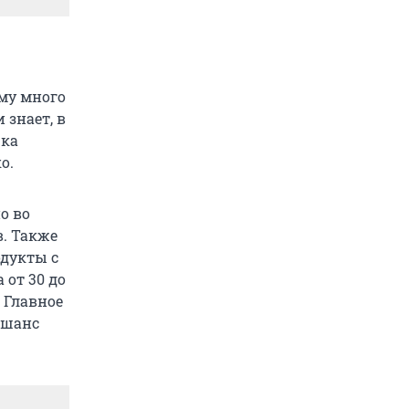
ому много
 знает, в
рка
о.
о во
в. Также
одукты с
 от 30 до
 Главное
т шанс