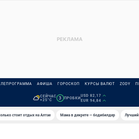
ЕЛЕПРОГРАММА
АФИША
ГОРОСКОП
КУРСЫ ВАЛЮТ
ZODY
П
USD 82,17
СЕЙЧАС
3
ПРОБКИ
+25°C
EUR 94,84
олько стоит отдых на Алтае
Мама в декрете — бодибилдер
Лучший