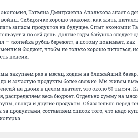
е экономия, Татьяна Дмитриевна Апалькова знает с дет
 войны. Сибирячке хорошо знакомо, как жить, питаяс
елать запасы продуктов на будущее. Опыт экономии Т
льзует и по сей день. Долгие годы бабушка следует о
 — «копейка рубль бережет», а потому понимает, как
емейный бюджет, чтобы не только хорошо питаться, н
сть пенсии.
 мы закупаем раз в месяц, ходим на ближайший базар,
 да и зачастую продукты более свежие. Мы живем вмес
пенсий на двоих в целом хватает, это около 50 тысяч. К
я, распределяем весь бюджет. Отдельно сумму на мясо
рупы, овощи и другие продукты. Обязательно перед те
 за продуктами, составляем список того, что надо куп
ионерка.