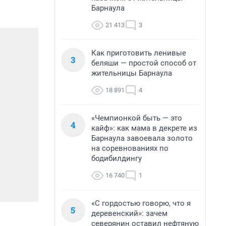
Барнаула
21 413
3
Как приготовить ленивые
3
беляши — простой способ от
жительницы Барнаула
18 891
4
«Чемпионкой быть — это
4
кайф»: как мама в декрете из
Барнаула завоевала золото
на соревнованиях по
бодибилдингу
16 740
1
«С гордостью говорю, что я
5
деревенский»: зачем
северянин оставил нефтяную