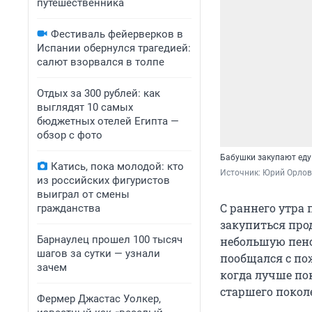
путешественника
Фестиваль фейерверков в
Испании обернулся трагедией:
салют взорвался в толпе
Отдых за 300 рублей: как
выглядят 10 самых
бюджетных отелей Египта —
обзор с фото
Бабушки закупают еду
Катись, пока молодой: кто
Источник: 
Юрий Орлов
из российских фигуристов
выиграл от смены
С раннего утра
гражданства
закупиться про
Барнаулец прошел 100 тысяч
небольшую пенс
шагов за сутки — узнали
пообщался с по
зачем
когда лучше по
старшего покол
Фермер Джастас Уолкер,