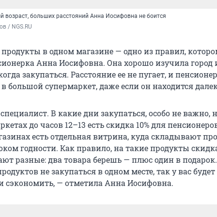
й возраст, больших расстояний Анна Иосифовна не боится
ов / NGS.RU
е продукты в одном магазине — одно из правил, котор
сионерка Анна Иосифовна. Она хорошо изучила город и
когда закупаться. Расстояние ее не пугает, и пенсионе
в большой супермаркет, даже если он находится далек
специалист. В какие дни закупаться, особо не важно, н
кетах до часов 12–13 есть скидка 10% для пенсионеро
газинах есть отдельная витрина, куда складывают пр
ком годности. Как правило, на такие продукты скидка
ют разные: два товара берешь — плюс один в подарок.
родуктов не закупаться в одном месте, так у вас буде
и сэкономить, — отметила Анна Иосифовна.