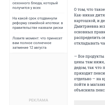
сезонного блюда, который
получится у всех
О том, что тако
Как-никак дитя
На какой срок отодвинули
картошкой, и д
реформу семейной ипотеки: в
Дмитриевна испо
правительстве назвали риски
основных правил
распределить с
Ловите момент: что принесет
откладывать ча
вам полное солнечное
затмение 12 августа
— Все продукты
цены там ниже,
дедом, так что 
приходит пенси
отдельно — на к
пойти в магазин
объяснила пенс