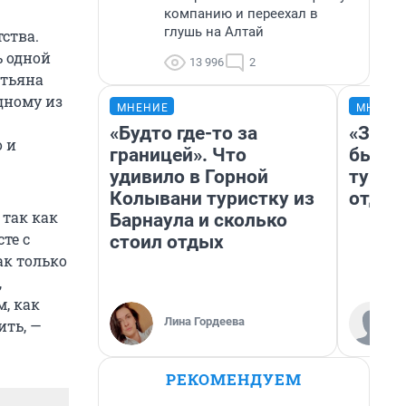
компанию и переехал в
глушь на Алтай
ства.
ь одной
13 996
2
атьяна
дному из
МНЕНИЕ
МНЕНИ
«Будто где-то за
«За н
о и
границей». Что
были 
удивило в Горной
турис
Колывани туристку из
отдых
 так как
Барнаула и сколько
те с
стоил отдых
ак только
,
м, как
Лина Гордеева
ить, —
РЕКОМЕНДУЕМ