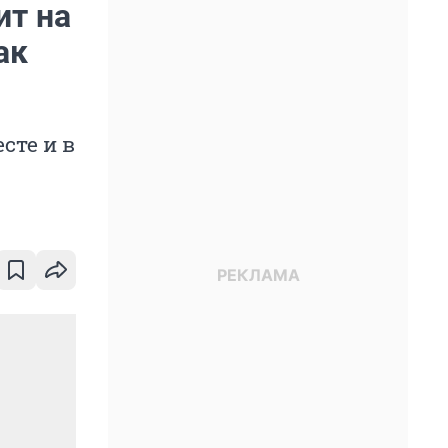
ит на
ак
сте и в