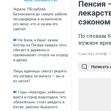
Пенсия —
Украли 750 рублей.
лекарств
Бизнесмена до смерти забили
гвоздодером и искалечили
сэконом
его жену: кто и зачем это
сделал
По словам б
Не Бали, а баня: зачем
нужное вре
блогер из Питера каждое лето
сбегает в деревню и
5 мая 2023, 09:00
1
променивает отпуск на огород
и дрова
Написать
Лишь единицы смогут решить
эту загадку за минуту — вы в
их числе?
Горы «Аватара», небесные
врата и город водопадов. Что
обязательно стоит увидеть в
Китае: рейтинг бывалого