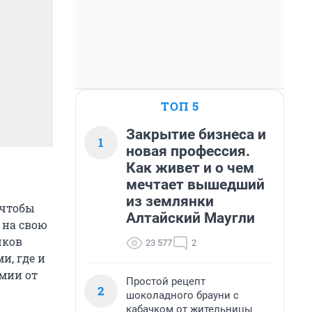
ТОП 5
Закрытие бизнеса и
1
новая профессия.
Как живет и о чем
мечтает вышедший
из землянки
 чтобы
Алтайский Маугли
 на свою
шков
23 577
2
и, где и
омии от
Простой рецепт
2
шоколадного брауни с
кабачком от жительницы