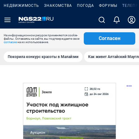
НЕДВИЖИМОСТЬ
ЗНАКОМСТВА
ПОГОДА
ФОРУМЫ
ТЕЛЕПР
На информационном ресурсе применяются cookie-
Согласен
файлы. Оставаясь на сайте, вы подтверждаете свое
согласие
на их использование.
Покорила конкурс красоты в Малайзии
Как живет Алтайский Маугл