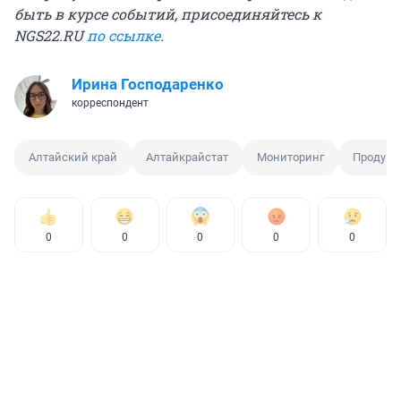
быть в курсе событий, присоединяйтесь к
NGS22.RU
по ссылке
.
Ирина Господаренко
корреспондент
Алтайский край
Алтайкрайстат
Мониторинг
Продукт
0
0
0
0
0