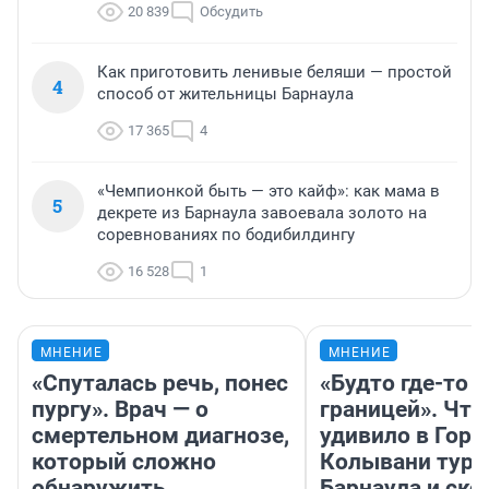
20 839
Обсудить
Как приготовить ленивые беляши — простой
4
способ от жительницы Барнаула
17 365
4
«Чемпионкой быть — это кайф»: как мама в
5
декрете из Барнаула завоевала золото на
соревнованиях по бодибилдингу
16 528
1
МНЕНИЕ
МНЕНИЕ
«Спуталась речь, понес
«Будто где-то з
пургу». Врач — о
границей». Что
смертельном диагнозе,
удивило в Горн
который сложно
Колывани тури
обнаружить
Барнаула и ско