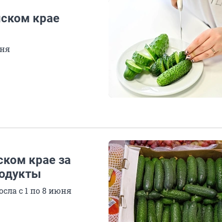
йском крае
юня
ском крае за
родукты
сла с 1 по 8 июня