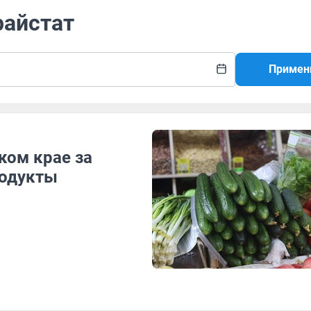
райстат
Примен
ком крае за
родукты