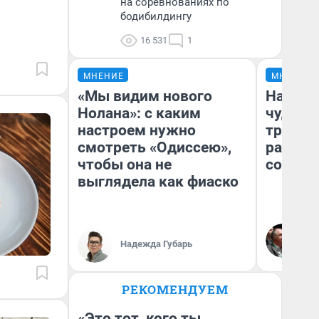
на соревнованиях по
бодибилдингу
16 531
1
МНЕНИЕ
МНЕНИЕ
«Мы видим нового
Наслед
Нолана»: с каким
чудом 
настроем нужно
трансп
смотреть «Одиссею»,
разнес
чтобы она не
советс
выглядела как фиаско
Ол
Бл
Надежда Губарь
вл
би
РЕКОМЕНДУЕМ
«Это тот, кого ты