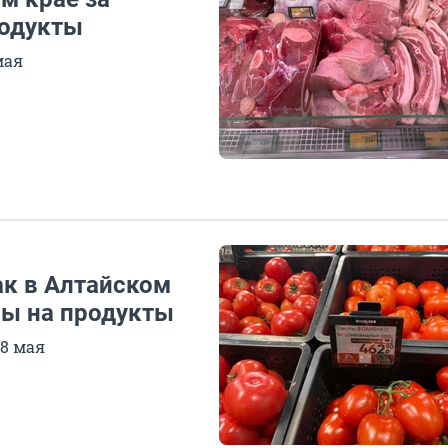
родукты
мая
к в Алтайском
ны на продукты
18 мая