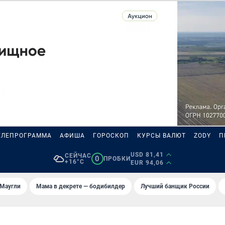
ЕЛЕПРОГРАММА
АФИША
ГОРОСКОП
КУРСЫ ВАЛЮТ
ZODY
П
USD 81,41
СЕЙЧАС
0
ПРОБКИ
+16°C
EUR 94,06
 Маугли
Мама в декрете — бодибилдер
Лучший банщик России