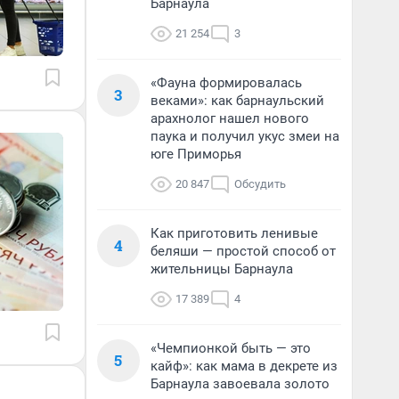
Барнаула
21 254
3
«Фауна формировалась
3
веками»: как барнаульский
арахнолог нашел нового
паука и получил укус змеи на
юге Приморья
20 847
Обсудить
Как приготовить ленивые
4
беляши — простой способ от
жительницы Барнаула
17 389
4
«Чемпионкой быть — это
5
кайф»: как мама в декрете из
Барнаула завоевала золото