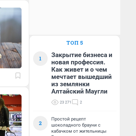
ТОП 5
Закрытие бизнеса и
1
новая профессия.
Как живет и о чем
мечтает вышедший
из землянки
Алтайский Маугли
23 271
2
Простой рецепт
2
шоколадного брауни с
кабачком от жительницы