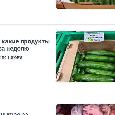
: какие продукты
за неделю
 по 1 июня
м крае за