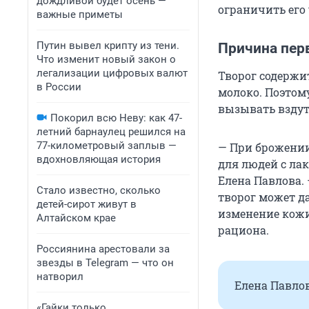
дождливой будет осень —
ограничить его
важные приметы
Путин вывел крипту из тени.
Причина пер
Что изменит новый закон о
легализации цифровых валют
Творог содержи
в России
молоко. Поэтом
вызывать вздути
Покорил всю Неву: как 47-
летний барнаулец решился на
77-километровый заплыв —
— При брожении
вдохновляющая история
для людей с ла
Елена Павлова.
Стало известно, сколько
творог может д
детей-сирот живут в
изменение кожи 
Алтайском крае
рациона.
Россиянина арестовали за
звезды в Telegram — что он
натворил
Елена Павлов
«Гайки только