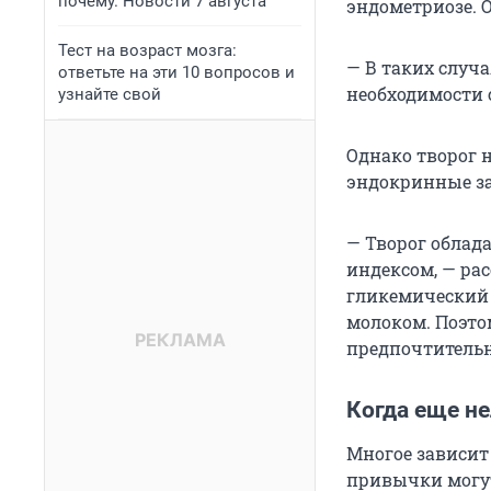
почему. Новости 7 августа
эндометриозе. О
Тест на возраст мозга:
— В таких случ
ответьте на эти 10 вопросов и
необходимости 
узнайте свой
Однако творог 
эндокринные за
— Творог облад
индексом, — ра
гликемический —
молоком. Поэто
предпочтительн
Когда еще не
Многое зависит
привычки могут