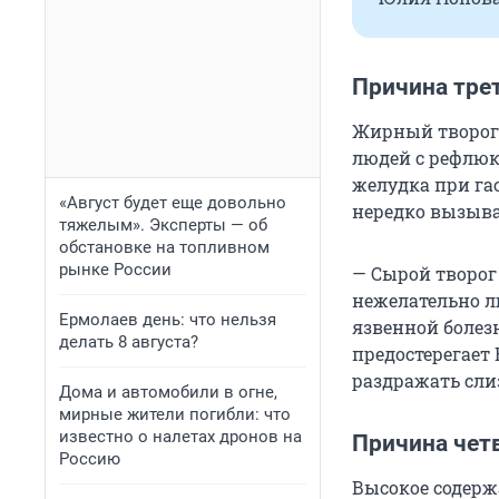
Причина тре
Жирный творог 
людей с рефлюк
желудка при га
«Август будет еще довольно
нередко вызыва
тяжелым». Эксперты — об
обстановке на топливном
рынке России
— Сырой творог
нежелательно л
Ермолаев день: что нельзя
язвенной болез
делать 8 августа?
предостерегает 
раздражать слиз
Дома и автомобили в огне,
мирные жители погибли: что
известно о налетах дронов на
Причина чет
Россию
Высокое содержа