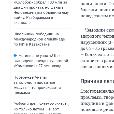
«Колобок» собрал 100 млн за
наши почки. По
два дня проката, но фанаты
болезни почек 
Человека-паука объявили ему
повод совсем и
войну. Разбираемся в
скандале
— Чем ниже ско
Школьники победили на
здорового челов
Международной олимпиаде
нарушениях (3–
по ИИ в Казахстане
до 0,3–0,6 грам
— Количество тв
Нагиева не узнать! Как
оставить в рац
выглядели звезды культовой
«Каменской» 27 лет назад
связи с наличи
Побережье Анапы
Причина пят
заполонили ядовитые
медузы: что происходит с
При гормональн
пляжами
проблемы, твор
инсулина и факт
Рабочий день хотят сократить,
повышать риск 
но только летом — и вот