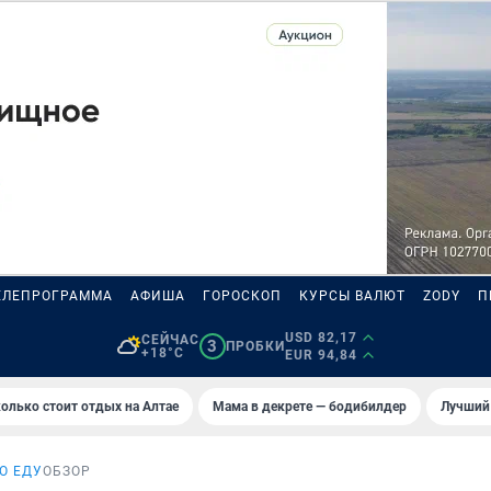
ЕЛЕПРОГРАММА
АФИША
ГОРОСКОП
КУРСЫ ВАЛЮТ
ZODY
П
USD 82,17
СЕЙЧАС
3
ПРОБКИ
+18°C
EUR 94,84
олько стоит отдых на Алтае
Мама в декрете — бодибилдер
Лучший
О ЕДУ
ОБЗОР