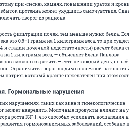
этому при «песке», камнях, повышении уратов и хрон
избыток протеина может ухудшить самочувствие. Одна
сключать творог из рациона.
рость фильтрации почек, тем меньше нужно белка. Есл
ека это 0,8–1 грамм на 1 килограмм веса, то при суще
4-я стадии почечной недостаточности) расчет белка 
ма на 1 килограмм веса, — объясняет Елена Павлова.
орога можно сократить — есть не каждый день, но всё
ионе. Ограничить творог людям с почечной патологие
ем натрия, который крайне нежелателен при этом сос
ая. Гормональные нарушения
ых нарушениях, таких как акне и гинекологические
ог может навредить. Молочные продукты влияют на 
ора роста IGF-1, что способно усиливать воспаления н
развития гормонозависимых заболеваний, особенно 