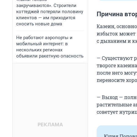
закручиваются». Строители
коттеджей потеряли половину
Причина вто
клиентов — им приходится
сносить новые дома
Казеин, основно
избыток может 
Не работают аэропорты и
с дыханием и 
мобильный интернет: в
нескольких регионах
объявили ракетную опасность
— Существуют ре
твороге казеин
после него мог
переносите хор
— Выход — полн
растительные а
советует нутри
Юлия Попова