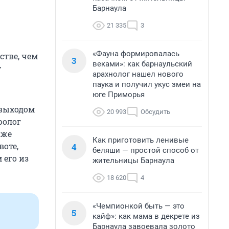
Барнаула
21 335
3
«Фауна формировалась
стве, чем
3
веками»: как барнаульский
т
арахнолог нашел нового
паука и получил укус змеи на
юге Приморья
 выходом
20 993
Обсудить
ролог
аже
Как приготовить ленивые
воте,
4
беляши — простой способ от
 его из
жительницы Барнаула
18 620
4
«Чемпионкой быть — это
5
кайф»: как мама в декрете из
Барнаула завоевала золото