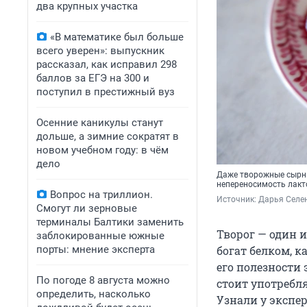
два крупных участка
«В математике был больше
всего уверен»: выпускник
рассказал, как исправил 298
баллов за ЕГЭ на 300 и
поступил в престижный вуз
Осенние каникулы станут
дольше, а зимние сократят в
новом учебном году: в чём
дело
Даже творожные сырник
непереносимость лак
Вопрос на триллион.
Источник: 
Дарья Селен
Смогут ли зерновые
терминалы Балтики заменить
Творог — один 
заблокированные южные
порты: мнение эксперта
богат белком, 
его полезности
По погоде 8 августа можно
стоит употребл
определить, насколько
Узнали у экспер