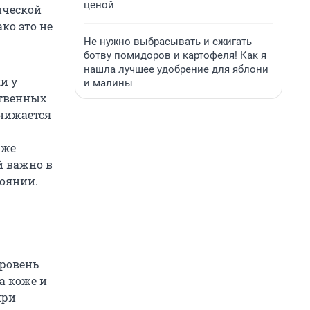
ценой
ической
ко это не
Не нужно выбрасывать и сжигать
ботву помидоров и картофеля! Как я
нашла лучшее удобрение для яблони
и у
и малины
ственных
снижается
 же
й важно в
тоянии.
уровень
а коже и
при