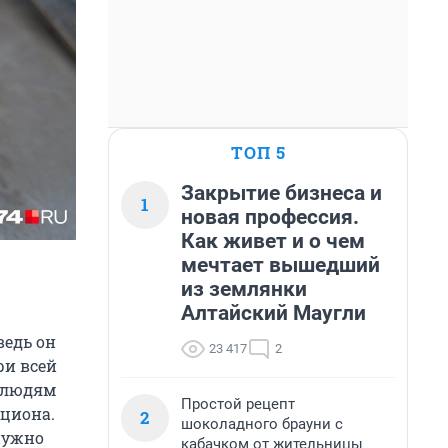
ТОП 5
Закрытие бизнеса и
1
новая профессия.
Как живет и о чем
мечтает вышедший
из землянки
Алтайский Маугли
ведь он
23 417
2
ри всей
м людям
Простой рецепт
ациона.
2
шоколадного брауни с
 нужно
кабачком от жительницы