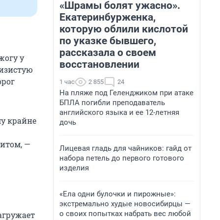
«Шрамы болят ужасно».
Екатеринбурженка,
которую облили кислотой
по указке бывшего,
рассказала о своем
жогу у
восстановлении
лизистую
орог
1 час
2 855
24
На пляже под Геленджиком при атаке
БПЛА погибли преподаватель
английского языка и ее 12-летняя
му крайне
дочь
итом, —
Лицевая гладь для чайников: гайд от
набора петель до первого готового
изделия
«Ела одни булочки и пирожные»:
экстремально худые новосибирцы —
о своих попытках набрать вес любой
нагружает