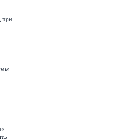
, при
вым
ые
ать