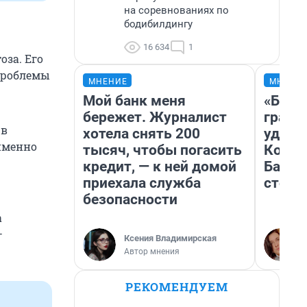
на соревнованиях по
бодибилдингу
16 634
1
оза. Его
 проблемы
МНЕНИЕ
МНЕНИ
Мой банк меня
«Будто
бережет. Журналист
грани
 в
хотела снять 200
удиви
 именно
тысяч, чтобы погасить
Колыв
кредит, — к ней домой
Барна
приехала служба
стоил
безопасности
а
—
Ксения Владимирская
Автор мнения
РЕКОМЕНДУЕМ