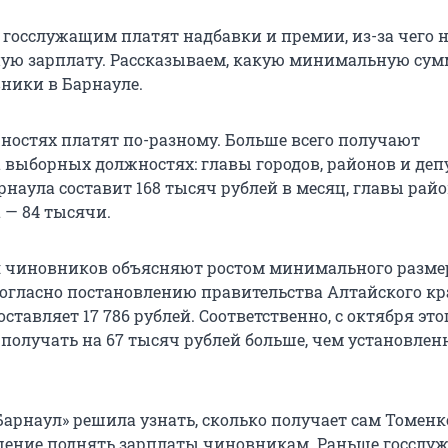
 госслужащим платят надбавки и премии, из-за чего 
ную зарплату. Рассказываем, какую минимальную сум
ники в Барнауле.
ностях платят по-разному. Больше всего получают
 выборных должностях: главы городов, районов и деп
наула составит 168 тысяч рублей в месяц, главы райо
 — 84 тысячи.
я чиновников объясняют ростом минимального разме
Согласно постановлению правительства Алтайского кра
оставляет 17 786 рублей. Соответственно, с октября это
 получать на 67 тысяч рублей больше, чем установле
Барнаул» решила узнать, сколько получает сам Томенк
ение поднять зарплаты чиновникам. Раньше госслу