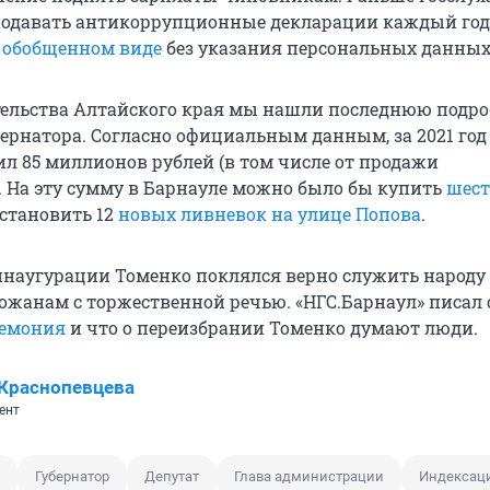
одавать антикоррупционные декларации каждый год
 обобщенном виде
без указания персональных данных
тельства Алтайского края мы нашли последнюю подр
ернатора. Согласно официальным данным, за 2021 год
ил 85 миллионов рублей (в том числе от продажи
 На эту сумму в Барнауле можно было бы купить
шест
становить 12
новых ливневок на улице Попова
.
 инаугурации Томенко поклялся верно служить народу
ожанам с торжественной речью. «НГС.Барнаул» писал 
ремония
и что о переизбрании Томенко думают люди.
Краснопевцева
ент
Губернатор
Депутат
Глава администрации
Индексац