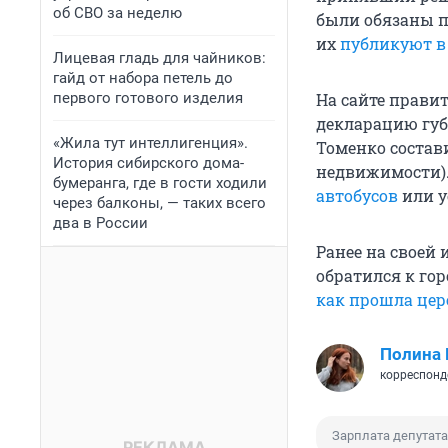
об СВО за неделю
были обязаны п
их
публикуют в
Лицевая гладь для чайников:
гайд от набора петель до
первого готового изделия
На сайте прави
декларацию губ
«Жила тут интеллигенция».
Томенко состав
История сибирского дома-
недвижимости).
бумеранга, где в гости ходили
автобусов
или у
через балконы, — таких всего
два в России
Ранее на своей
обратился к гор
как прошла це
Полина 
корреспонд
Зарплата депутата