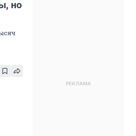
ы, но
тысяч