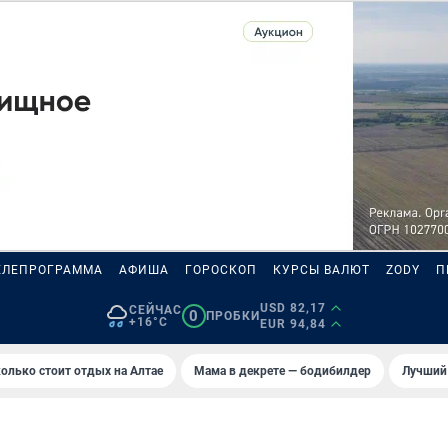
ЕЛЕПРОГРАММА
АФИША
ГОРОСКОП
КУРСЫ ВАЛЮТ
ZODY
П
USD 82,17
СЕЙЧАС
0
ПРОБКИ
+16°C
EUR 94,84
олько стоит отдых на Алтае
Мама в декрете — бодибилдер
Лучший