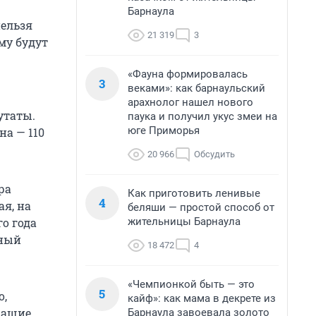
Барнаула
нельзя
21 319
3
му будут
«Фауна формировалась
3
веками»: как барнаульский
арахнолог нашел нового
утаты.
паука и получил укус змеи на
юге Приморья
на — 110
20 966
Обсудить
ра
Как приготовить ленивые
4
я, на
беляши — простой способ от
жительницы Барнаула
го года
нный
18 472
4
«Чемпионкой быть — это
5
о,
кайф»: как мама в декрете из
жащие
Барнаула завоевала золото