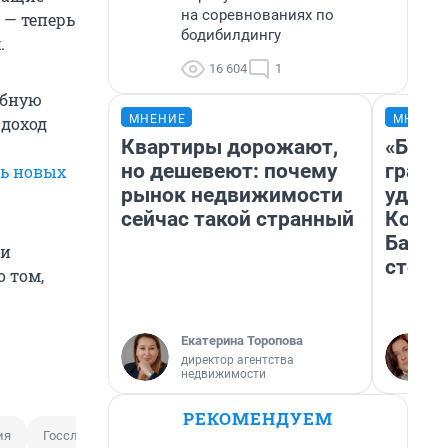
на соревнованиях по
 — теперь
бодибилдингу
.
16 604
1
обную
МНЕНИЕ
МНЕНИ
 доход
Квартиры дорожают,
«Будто
но дешевеют: почему
грани
ь новых
рынок недвижимости
удиви
сейчас такой странный
Колыв
Барна
 и
стоил
о том,
Екатерина Торопова
директор агентства
недвижимости
РЕКОМЕНДУЕМ
ия
Госслужащий
Дизайн банкнот
Заработная плата