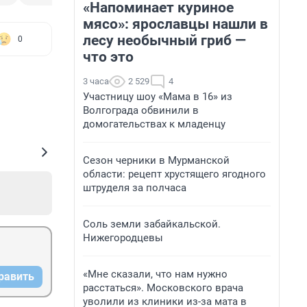
«Напоминает куриное
мясо»: ярославцы нашли в
лесу необычный гриб —
0
что это
3 часа
2 529
4
Участницу шоу «Мама в 16» из
Волгограда обвинили в
домогательствах к младенцу
Сезон черники в Мурманской
области: рецепт хрустящего ягодного
штруделя за полчаса
Соль земли забайкальской.
Нижегородцевы
«Мне сказали, что нам нужно
равить
расстаться». Московского врача
уволили из клиники из-за мата в