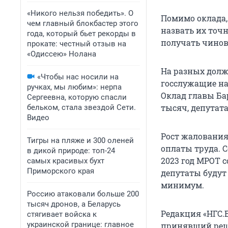
«Никого нельзя победить». О
Помимо оклада,
чем главный блокбастер этого
назвать их точ
года, который бьет рекорды в
получать чинов
прокате: честный отзыв на
«Одиссею» Нолана
На разных долж
«Чтобы нас носили на
госслужащие на
ручках, мы любим»: нерпа
Оклад главы Бар
Сергеевна, которую спасли
тысяч, депутата
бельком, стала звездой Сети.
Видео
Рост жаловани
Тигры на пляже и 300 оленей
оплаты труда. 
в дикой природе: топ-24
2023 год МРОТ с
самых красивых бухт
Приморского края
депутаты будут
минимум.
Россию атаковали больше 200
тысяч дронов, а Беларусь
Редакция «НГС.
стягивает войска к
украинской границе: главное
принявший реш