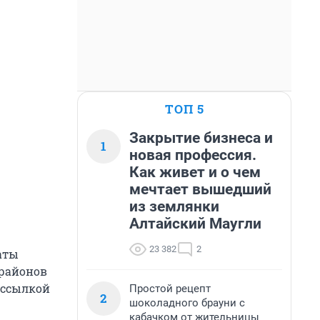
ТОП 5
Закрытие бизнеса и
1
новая профессия.
Как живет и о чем
мечтает вышедший
из землянки
Алтайский Маугли
23 382
2
аты
 районов
о ссылкой
Простой рецепт
2
шоколадного брауни с
кабачком от жительницы