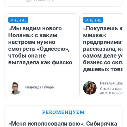
МНЕНИЕ
МНЕНИЕ
«Мы видим нового
«Покупаешь ко
Нолана»: с каким
мешке»:
настроем нужно
предпринимат
смотреть «Одиссею»,
рассказала, как
чтобы она не
самом деле ус
выглядела как фиаско
бизнес со скл
дешевых това
Наталья Шорох
Надежда Губарь
Открыла кофейн
деньги соцразв
РЕКОМЕНДУЕМ
«Меня исполосовали всю». Сибирячка