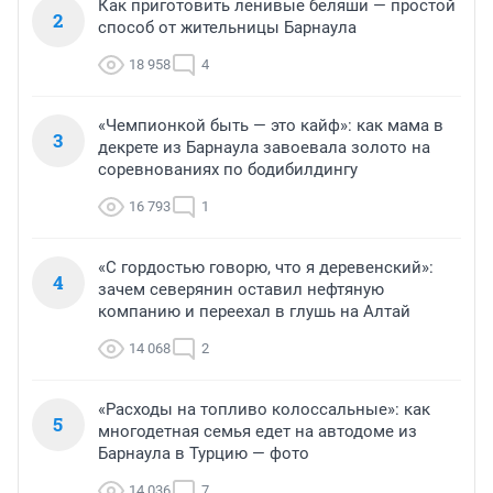
Как приготовить ленивые беляши — простой
2
способ от жительницы Барнаула
18 958
4
«Чемпионкой быть — это кайф»: как мама в
3
декрете из Барнаула завоевала золото на
соревнованиях по бодибилдингу
16 793
1
«С гордостью говорю, что я деревенский»:
4
зачем северянин оставил нефтяную
компанию и переехал в глушь на Алтай
14 068
2
«Расходы на топливо колоссальные»: как
5
многодетная семья едет на автодоме из
Барнаула в Турцию — фото
14 036
7