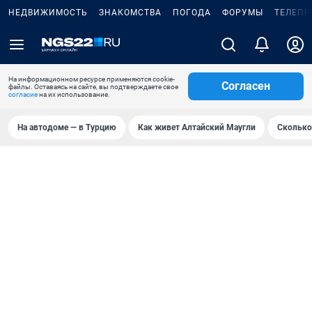
НЕДВИЖИМОСТЬ
ЗНАКОМСТВА
ПОГОДА
ФОРУМЫ
ТЕЛЕПР
На информационном ресурсе применяются cookie-
Согласен
файлы. Оставаясь на сайте, вы подтверждаете свое
согласие
на их использование.
На автодоме — в Турцию
Как живет Алтайский Маугли
Сколько