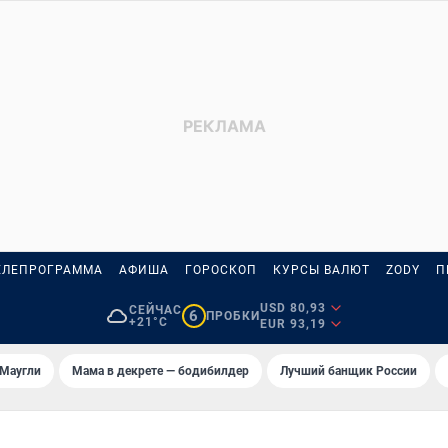
ЕЛЕПРОГРАММА
АФИША
ГОРОСКОП
КУРСЫ ВАЛЮТ
ZODY
П
USD 80,93
СЕЙЧАС
6
ПРОБКИ
+21°C
EUR 93,19
 Маугли
Мама в декрете — бодибилдер
Лучший банщик России