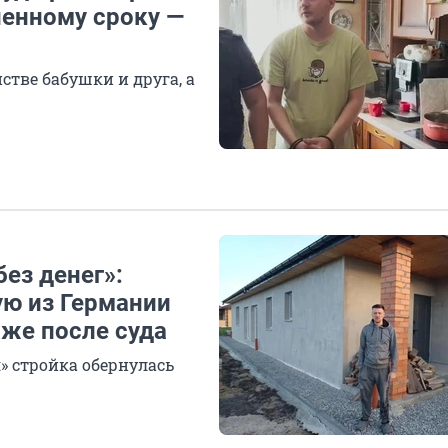
ненному сроку —
тве бабушки и друга, а
без денег»:
ю из Германии
аже после суда
я» стройка обернулась