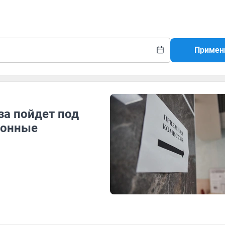
Примен
за пойдет под
ионные