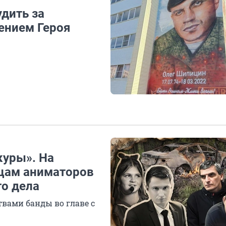
дить за
ением Героя
куры». На
йцам аниматоров
о дела
вами банды во главе с