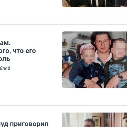
чам.
го, что его
оль
ублей
Суд приговорил