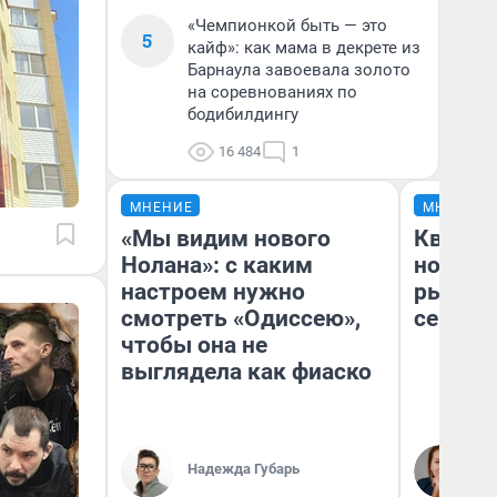
«Чемпионкой быть — это
5
кайф»: как мама в декрете из
Барнаула завоевала золото
на соревнованиях по
бодибилдингу
16 484
1
МНЕНИЕ
МНЕНИЕ
«Мы видим нового
Кварти
Нолана»: с каким
но деш
настроем нужно
рынок 
смотреть «Одиссею»,
сейчас
чтобы она не
выглядела как фиаско
Ек
Надежда Губарь
ди
не