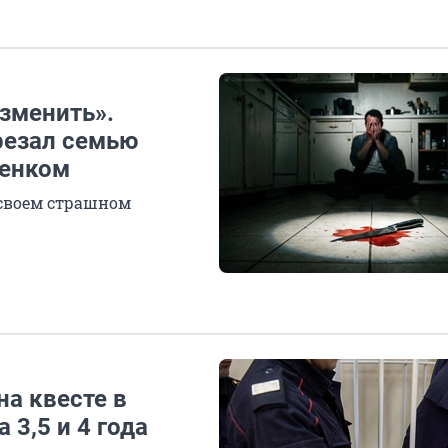
изменить».
резал семью
бенком
 своем страшном
на квесте в
 3,5 и 4 года