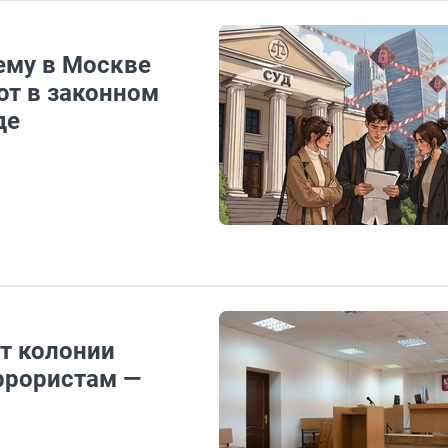
чему в Москве
ют в законном
де
т колонии
ррористам —