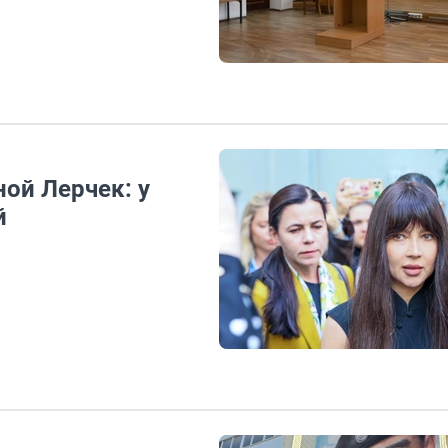
ой Лерчек: у
й