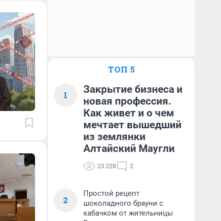
ТОП 5
Закрытие бизнеса и
1
новая профессия.
Как живет и о чем
мечтает вышедший
из землянки
Алтайский Маугли
23 228
2
Простой рецепт
2
шоколадного брауни с
кабачком от жительницы