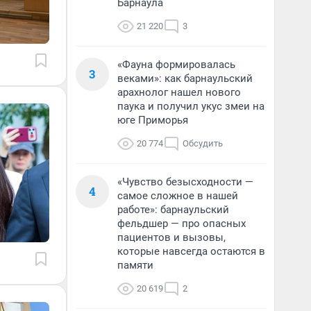
Барнаула
21 220
3
«Фауна формировалась
3
веками»: как барнаульский
арахнолог нашел нового
паука и получил укус змеи на
юге Приморья
20 774
Обсудить
«Чувство безысходности —
4
самое сложное в нашей
работе»: барнаульский
фельдшер — про опасных
пациентов и вызовы,
которые навсегда остаются в
памяти
20 619
2