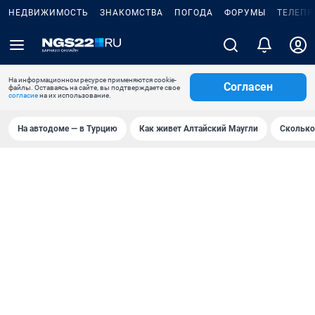
НЕДВИЖИМОСТЬ
ЗНАКОМСТВА
ПОГОДА
ФОРУМЫ
ТЕЛЕПР
На информационном ресурсе применяются cookie-
Согласен
файлы. Оставаясь на сайте, вы подтверждаете свое
согласие
на их использование.
На автодоме — в Турцию
Как живет Алтайский Маугли
Сколько