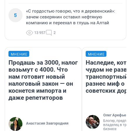
«С гордостью говорю, что я деревенский»:
5
зачем северянин оставил нефтяную
компанию и переехал в глушь на Алтай
13 957
2
МНЕНИЕ
МНЕНИЕ
Продашь за 3000, налог
Наследие, кото
возьмут с 4000. Что
чудом не разва
нам готовит новый
транспортный 
налоговый закон — он
разнес миф о 
коснется импорта и
советских доро
даже репетиторов
Олег Арефьев
Блогер, предпри
Анастасия Завгородняя
владелец в тра
бизнесе