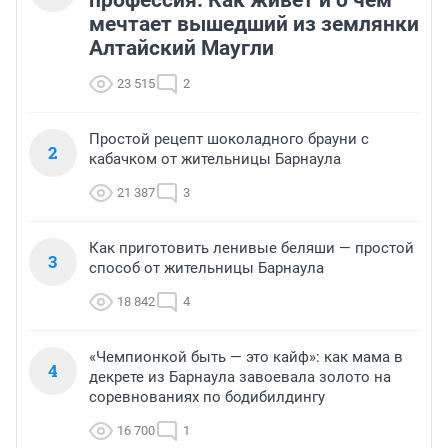
мечтает вышедший из землянки
Алтайский Маугли
23 515
2
Простой рецепт шоколадного брауни с
2
кабачком от жительницы Барнаула
21 387
3
Как приготовить ленивые беляши — простой
3
способ от жительницы Барнаула
18 842
4
«Чемпионкой быть — это кайф»: как мама в
4
декрете из Барнаула завоевала золото на
соревнованиях по бодибилдингу
16 700
1