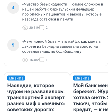
«Чувство безысходности — самое сложное в
4
нашей работе»: барнаульский фельдшер —
про опасных пациентов и вызовы, которые
навсегда остаются в памяти
20 619
2
«Чемпионкой быть — это кайф»: как мама в
5
декрете из Барнаула завоевала золото на
соревнованиях по бодибилдингу
16 482
1
МНЕНИЕ
МНЕНИЕ
Наследие, которое
Мой банк меня
чудом не развалилось:
бережет. Журн
транспортный эксперт
хотела снять 2
разнес миф о «вечных»
тысяч, чтобы п
советских дорогах
кредит, — к не