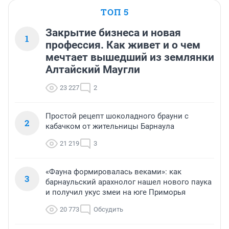
ТОП 5
Закрытие бизнеса и новая
1
профессия. Как живет и о чем
мечтает вышедший из землянки
Алтайский Маугли
23 227
2
Простой рецепт шоколадного брауни с
2
кабачком от жительницы Барнаула
21 219
3
«Фауна формировалась веками»: как
3
барнаульский арахнолог нашел нового паука
и получил укус змеи на юге Приморья
20 773
Обсудить