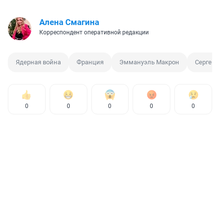
Алена Смагина
Корреспондент оперативной редакции
Ядерная война
Франция
Эммануэль Макрон
Сергей 
0
0
0
0
0