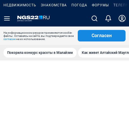
НЕДВИЖИМОСТЬ
ЗНАКОМСТВА
ПОГОДА
ФОРУМЫ
ТЕЛЕПР
На информационном ресурсе применяются cookie-
Согласен
файлы. Оставаясь на сайте, вы подтверждаете свое
согласие
на их использование.
Покорила конкурс красоты в Малайзии
Как живет Алтайский Маугл