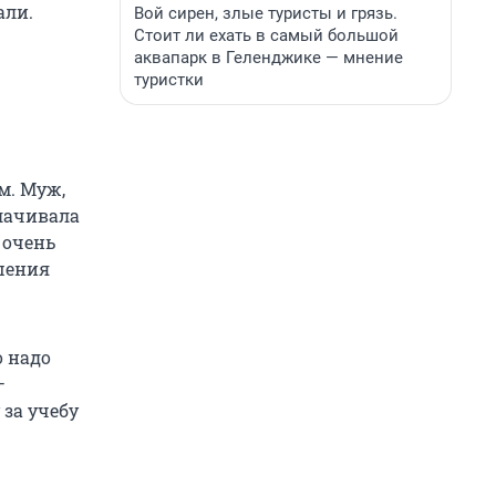
али.
Вой сирен, злые туристы и грязь.
Стоит ли ехать в самый большой
аквапарк в Геленджике — мнение
туристки
м. Муж,
плачивала
 очень
ошения
о надо
—
 за учебу