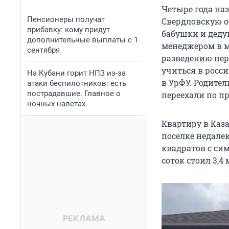
Четыре года наз
Пенсионеры получат
Свердловскую об
прибавку: кому придут
бабушки и деду
дополнительные выплаты с 1
менеджером в м
сентября
разведению пер
учиться в росс
На Кубани горит НПЗ из-за
в УрФУ. Родител
атаки беспилотников: есть
пострадавшие. Главное о
переехали по п
ночных налетах
Квартиру в Каза
поселке недалек
квадратов с си
соток стоил 3,4