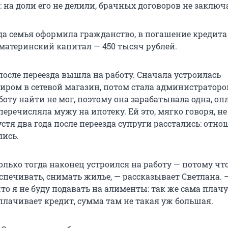
 на доли его не делили, брачных договоров не заключ
гда семья оформила гражданство, в погашение кредита
материнский капитал — 450 тысяч рублей.
после переезда вышла на работу. Сначала устроилась
иром в сетевой магазин, потом стала администраторо
аботу найти не мог, поэтому она зарабатывала одна, о
перечисляла мужу на ипотеку. Ей это, мягко говоря, не
устя два года после переезда супруги расстались: отн
лись.
олько тогда наконец устроился на работу — потому чт
спечивать, снимать жилье, — рассказывает Светлана. 
то я не буду подавать на алименты: так же сама плачу
плачивает кредит, сумма там не такая уж большая.