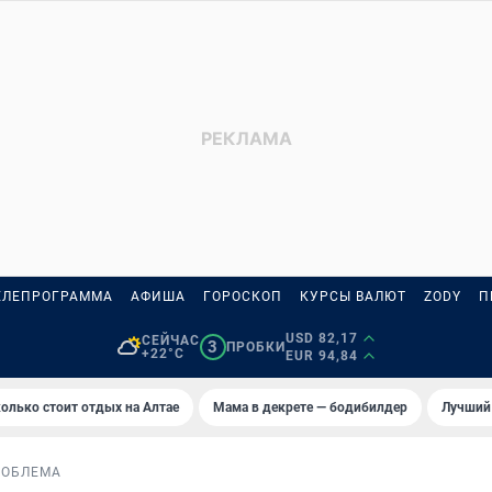
ЕЛЕПРОГРАММА
АФИША
ГОРОСКОП
КУРСЫ ВАЛЮТ
ZODY
П
USD 82,17
СЕЙЧАС
3
ПРОБКИ
+22°C
EUR 94,84
олько стоит отдых на Алтае
Мама в декрете — бодибилдер
Лучший
РОБЛЕМА