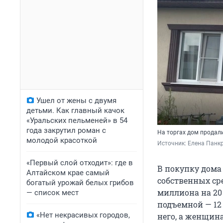
Ушел от жены с двумя
детьми. Как главный качок
«Уральских пельменей» в 54
года закрутил роман с
На торгах дом продали
молодой красоткой
Источник: 
Елена Панкр
«Первый слой отходит»: где в
В покупку дома
Алтайском крае самый
собственных сре
богатый урожай белых грибов
миллиона на 20 
— список мест
подъемной — 12
«Нет некрасивых городов,
него, а женщин