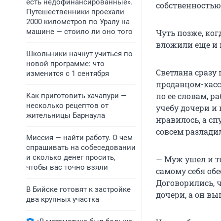
есть недофинансированные».
собственностью:
Путешественники проехали
2000 километров по Уралу на
машине — стоило ли оно того
Чуть позже, ко
вложили еще и 
Школьники начнут учиться по
новой программе: что
Светлана сразу 
изменится с 1 сентября
продавцом-касс
по ее словам, р
Как приготовить хачапури —
несколько рецептов от
учебу дочери и 
жительницы Барнаула
нравилось, а сп
совсем разлади
Миссия — найти работу. О чем
спрашивать на собеседовании
и сколько денег просить,
— Муж ушел и т
чтобы вас точно взяли
самому себя обе
Договорились, ч
В Бийске готовят к застройке
дочери, а он вы
два крупных участка