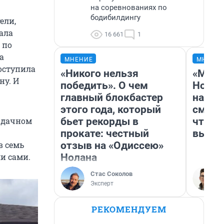
на соревнованиях по
бодибилдингу
ели,
ала
16 661
1
 по
а
МНЕНИЕ
МНЕНИ
оступила
«Никого нельзя
«Мы в
ну. И
победить». О чем
Нолан
главный блокбастер
настр
этого года, который
смотр
бьет рекорды в
чтобы
в дачном
прокате: честный
выгля
отзыв на «Одиссею»
в семь
Нолана
ли сами.
Стас Соколов
Эксперт
РЕКОМЕНДУЕМ