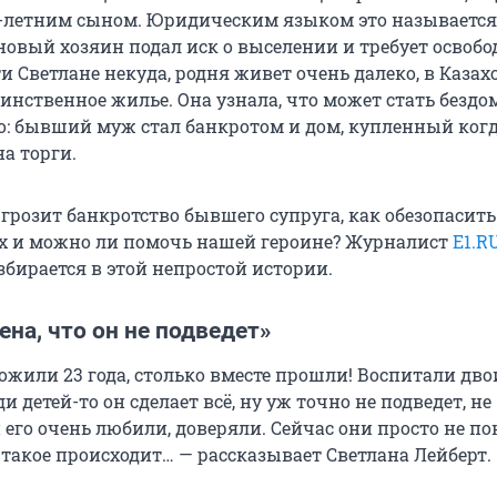
4-летним сыном. Юридическим языком это называется
новый хозяин подал иск о выселении и требует освобо
 Светлане некуда, родня живет очень далеко, в Казахс
динственное жилье. Она узнала, что может стать бездо
: бывший муж стал банкротом и дом, купленный когд
на торги.
розит банкротство бывшего супруга, как обезопасить 
х и можно ли помочь нашей героине? Журналист
E1.R
збирается в этой непростой истории.
ена, что он не подведет»
жили 23 года, столько вместе прошли! Воспитали двои
и детей-то он сделает всё, ну уж точно не подведет, не
 его очень любили, доверяли. Сейчас они просто не п
 такое происходит… — рассказывает Светлана Лейберт.