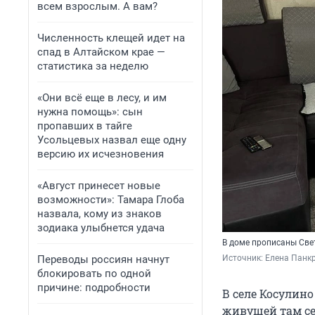
всем взрослым. А вам?
Численность клещей идет на
спад в Алтайском крае —
статистика за неделю
«Они всё еще в лесу, и им
нужна помощь»: сын
пропавших в тайге
Усольцевых назвал еще одну
версию их исчезновения
«Август принесет новые
возможности»: Тамара Глоба
назвала, кому из знаков
зодиака улыбнется удача
В доме прописаны Свет
Переводы россиян начнут
Источник: 
Елена Панкр
блокировать по одной
причине: подробности
В селе Косулино
живущей там се