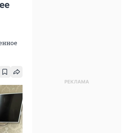
ее
венное