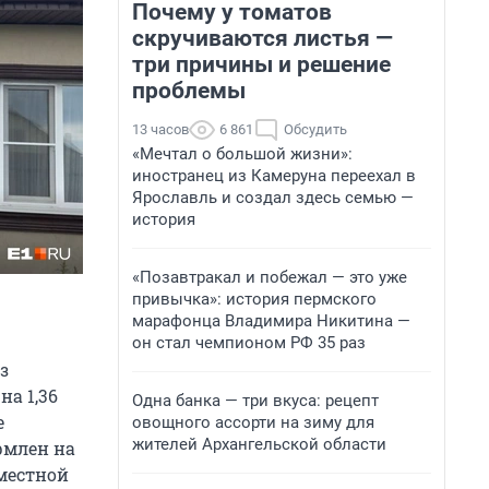
Почему у томатов
скручиваются листья —
три причины и решение
проблемы
13 часов
6 861
Обсудить
«Мечтал о большой жизни»:
иностранец из Камеруна переехал в
Ярославль и создал здесь семью —
история
«Позавтракал и побежал — это уже
привычка»: история пермского
марафонца Владимира Никитина —
он стал чемпионом РФ 35 раз
з
на 1,36
Одна банка — три вкуса: рецепт
е
овощного ассорти на зиму для
жителей Архангельской области
рмлен на
местной