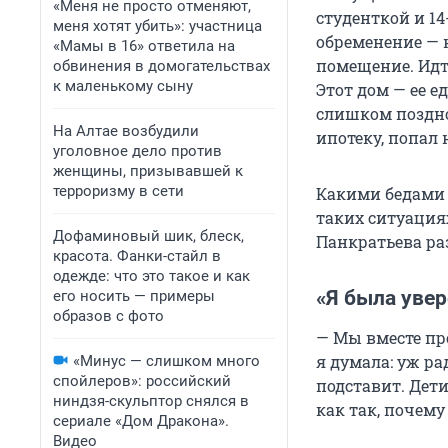
«Меня не просто отменяют,
студенткой и 1
меня хотят убить»: участница
обременение — 
«Мамы в 16» ответила на
помещение. Идти
обвинения в домогательствах
к маленькому сыну
Этот дом — ее е
слишком поздно
На Алтае возбудили
ипотеку, попал 
уголовное дело против
женщины, призывавшей к
терроризму в сети
Какими бедами г
таких ситуация
Дофаминовый шик, блеск,
Панкратьева ра
красота. Фанки-стайл в
одежде: что это такое и как
«Я была увер
его носить — примеры
образов с фото
— Мы вместе про
я думала: уж рад
«Минус — слишком много
спойлеров»: российский
подставит. Дети
ниндзя-скульптор снялся в
как так, почему
сериале «Дом Дракона».
Видео