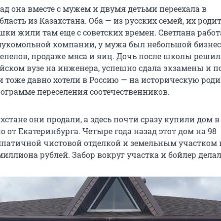
ад она вместе с мужем и двумя детьми переехала в
ласть из Казахстана. Оба — из русских семей, их родит
шки жили там еще с советских времен. Светлана работ
укомольной компании, у мужа был небольшой бизнес
епелов, продаже мяса и яиц. Дочь после школы решил
ийском вузе на инженера, успешно сдала экзамены и п
и тоже давно хотели в Россию — на историческую роди
рограмме переселения соотечественников.
хстане они продали, а здесь почти сразу купили дом 
о от Екатеринбурга. Четыре года назад этот дом на 98
мпатичной чистовой отделкой и земельным участком 
 миллиона рублей. Забор вокруг участка и бойлер дела