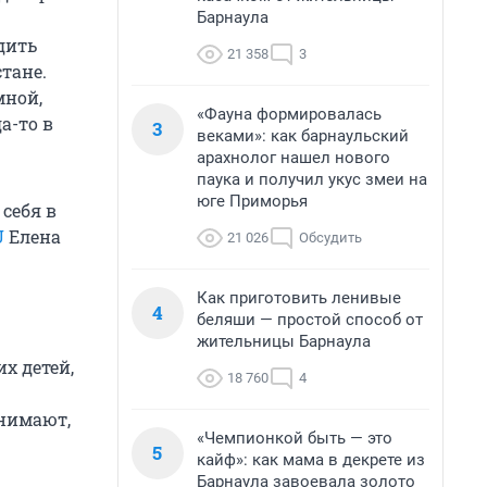
Барнаула
дить
21 358
3
тане.
мной,
«Фауна формировалась
а-то в
3
веками»: как барнаульский
арахнолог нашел нового
паука и получил укус змеи на
юге Приморья
себя в
U
Елена
21 026
Обсудить
Как приготовить ленивые
4
беляши — простой способ от
жительницы Барнаула
х детей,
18 760
4
онимают,
«Чемпионкой быть — это
5
кайф»: как мама в декрете из
Барнаула завоевала золото