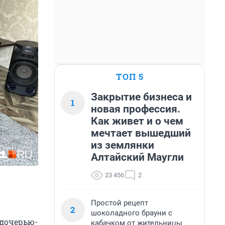
ТОП 5
Закрытие бизнеса и
1
новая профессия.
Как живет и о чем
мечтает вышедший
из землянки
Алтайский Маугли
23 456
2
Простой рецепт
2
шоколадного брауни с
 дочерью-
кабачком от жительницы