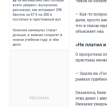
«В математике был больше
Чеков об оплате
всего уверен»: выпускник
рассказал, как исправил 298
— Как-то попрос
баллов за ЕГЭ на 300 и
поступил в престижный вуз
дали, просто вн
что в таком сер
Осенние каникулы станут
объясняет она.
дольше, а зимние сократят в
новом учебном году: в чём
«Не платил и
дело
О просрочках пл
приставы неожи
— Зашла на «Гос
рамках судебног
Оказалось, банк
этих денег 1 ми
Никаких уведом