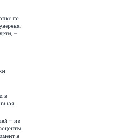
анке не
уверена,
дети, —
ки
и в
авшая.
лей — из
проценты.
омент в