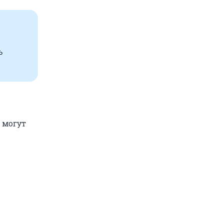
ь
 могут