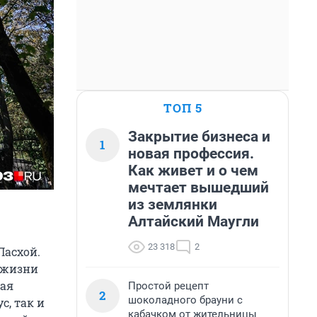
ТОП 5
Закрытие бизнеса и
1
новая профессия.
Как живет и о чем
мечтает вышедший
из землянки
Алтайский Маугли
23 318
2
Пасхой.
 жизни
мая
Простой рецепт
2
шоколадного брауни с
с, так и
кабачком от жительницы