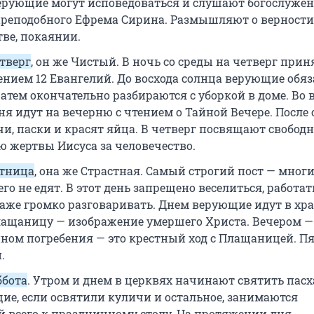
ерующие могут исповедоваться и слушают богослужен
реподобного Ефрема Сирина. Размышляют о верности
тве, покаянии.
тверг
, он же Чистый. В ночь со среды на четверг прин
тением 12 Евангелий. До восхода солнца верующие обя
Затем окончательно разбираются с уборкой в доме. Во 
ня идут на вечерню с чтением о Тайной Вечере. После
чи, паски и красят яйца. В четверг посвящают свобод
 жертвы Иисуса за человечество.
ятница
, она же Страстная. Самый строгий пост — многи
го не едят. В этот день запрещено веселиться, работат
даже громко разговаривать. Днем верующие идут в хра
ащаницу — изображение умершего Христа. Вечером —
ином погребения — это крестный ход с Плащаницей. П
.
ббота
. Утром и днем в церквях начинают святить пас
щие, если освятили куличи и остальное, занимаются
й всего к праздничному столу. На протяжении дня