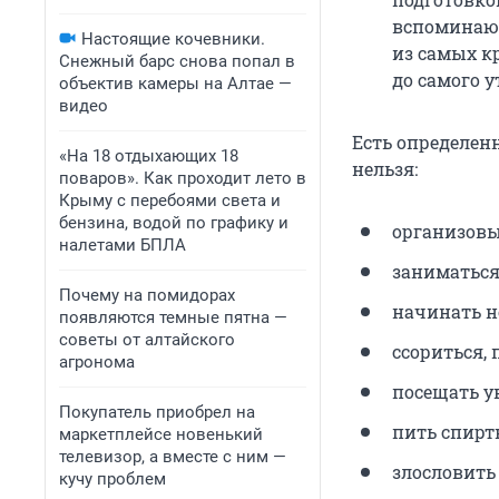
вспоминают
Настоящие кочевники.
из самых к
Снежный барс снова попал в
до самого у
объектив камеры на Алтае —
видео
Есть определен
«На 18 отдыхающих 18
нельзя:
поваров». Как проходит лето в
Крыму с перебоями света и
бензина, водой по графику и
организовы
налетами БПЛА
заниматься
Почему на помидорах
начинать н
появляются темные пятна —
советы от алтайского
ссориться,
агронома
посещать у
Покупатель приобрел на
пить спирт
маркетплейсе новенький
телевизор, а вместе с ним —
злословить
кучу проблем