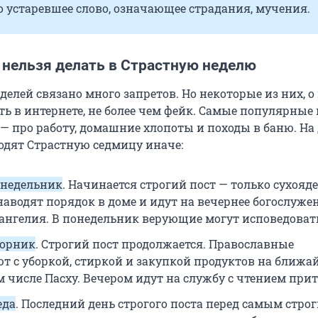
о устаревшее слово, означающее страдания, мучения.
 нельзя делать в Страстную неделю
делей связано много запретов. Но некоторые из них, о
ь в интернете, не более чем фейк. Самые популярные
 — про работу, домашние хлопоты и походы в баню. На
дят Страстную седмицу иначе:
онедельник
. Начинается строгий пост — только сухояде
аводят порядок в доме и идут на вечернее богослужен
ангелия. В понедельник верующие могут исповедоват
торник
. Строгий пост продолжается. Православные
т с уборкой, стиркой и закупкой продуктов на ближа
м числе Пасху. Вечером идут на службу с чтением прит
еда
. Последний день строгого поста перед самым стро