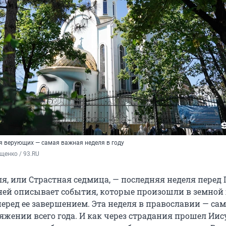
я верующих — самая важная неделя в году
щенко / 93.RU
я, или Страстная седмица, — последняя неделя перед 
ней описывает события, которые произошли в земной
перед ее завершением. Эта неделя в православии — са
жении всего года. И как через страдания прошел Иису