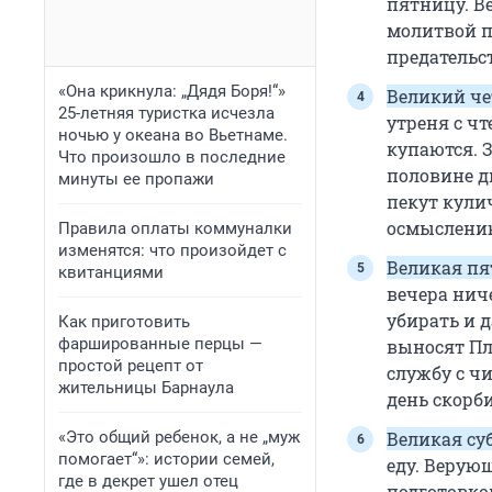
пятницу. В
молитвой п
предательс
«Она крикнула: „Дядя Боря!“»
Великий че
25-летняя туристка исчезла
утреня с ч
ночью у океана во Вьетнаме.
купаются. 
Что произошло в последние
половине д
минуты ее пропажи
пекут кули
осмыслению
Правила оплаты коммуналки
изменятся: что произойдет с
Великая п
квитанциями
вечера ниче
убирать и 
Как приготовить
фаршированные перцы —
выносят Пл
простой рецепт от
службу с ч
жительницы Барнаула
день скорби
«Это общий ребенок, а не „муж
Великая су
помогает“»: истории семей,
еду. Верую
где в декрет ушел отец
подготовко