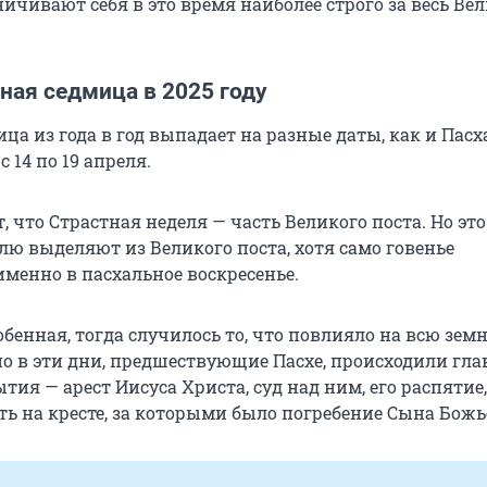
ичивают себя в это время наиболее строго за весь Ве
ная седмица в 2025 году
ца из года в год выпадает на разные даты, как и Пасха
с 14 по 19 апреля.
 что Страстная неделя — часть Великого поста. Но это 
лю выделяют из Великого поста, хотя само говенье
именно в пасхальное воскресенье.
обенная, тогда случилось то, что повлияло на всю зем
о в эти дни, предшествующие Пасхе, происходили гл
тия — арест Иисуса Христа, суд над ним, его распятие,
ть на кресте, за которыми было погребение Сына Божь