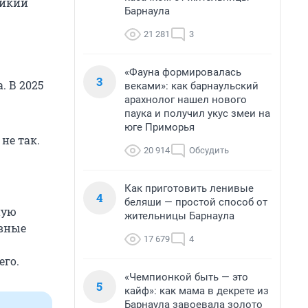
ликий
Барнаула
21 281
3
«Фауна формировалась
3
. В 2025
веками»: как барнаульский
арахнолог нашел нового
паука и получил укус змеи на
юге Приморья
не так.
20 914
Обсудить
Как приготовить ленивые
4
беляши — простой способ от
ную
жительницы Барнаула
авные
17 679
4
его.
«Чемпионкой быть — это
5
кайф»: как мама в декрете из
Барнаула завоевала золото