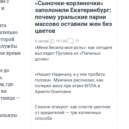
ие с
«Сыночки-корзиночки»
 и
заполонили Екатеринбург:
почему уральские парни
массово оставили жен без
ята
цветов
зательно
второй
6 часов
10 126
77
 службы
«Меня бесила моя роль»: как сегодня
ное время
выглядит Пуговка из «Папиных
дочек»
е до
«Нашел Наденьку, а у нее пробита
ь,
голова». Мужчина рассказал, как
м, где
потерял жену при атаке БПЛА в
 на
Архипо-Осиповке
ятница —
Слизни атакуют: как спасти цветник
от вредителей — три копеечных
хальную
способа