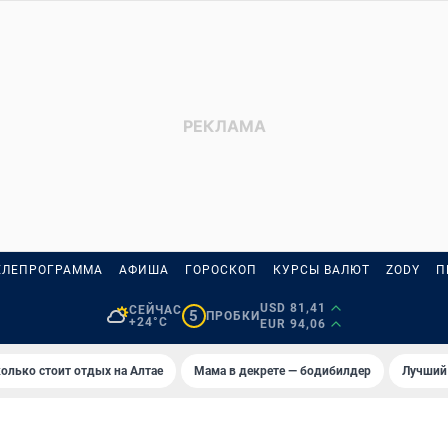
ЕЛЕПРОГРАММА
АФИША
ГОРОСКОП
КУРСЫ ВАЛЮТ
ZODY
П
USD 81,41
СЕЙЧАС
5
ПРОБКИ
+24°C
EUR 94,06
олько стоит отдых на Алтае
Мама в декрете — бодибилдер
Лучший