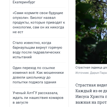
Екатеринбург
«Сами кормите свои будущие
опухоли». Биолог назвал
продукты, которые приводят к
онкологии, сам он их никогда
не ест
Стало известно, когда
барнаульцам вернут горячую
воду после гидравлических
испытаний
Один переход по ссылке
Страстная седмица дл
изменил всё. Как мошенники
Источник: 
Дарья Пара
довели школьницу до
попытки поджога здания
Страстная недел
Каждый из ее д
Ученый АлтГУ рассказала,
Иисуса Христа 
ждать ли нашествия комаров
важная на протя
в августе