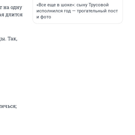
«Все еще в шоке»: сыну Трусовой
т на одну
исполнился год — трогательный пост
ая длится
и фото
ы. Так,
лечься;