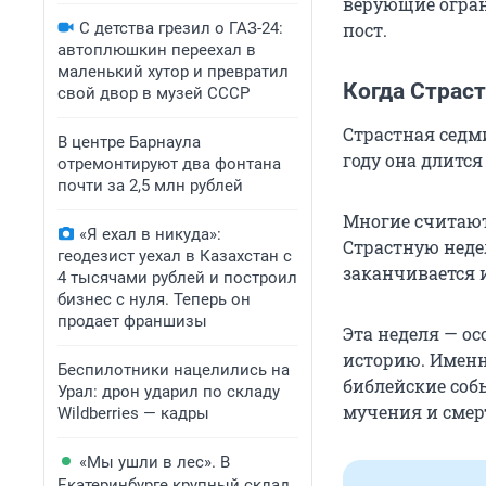
верующие огран
С детства грезил о ГАЗ-24:
пост.
автоплюшкин переехал в
маленький хутор и превратил
Когда Страст
свой двор в музей СССР
Страстная седми
В центре Барнаула
году она длится 
отремонтируют два фонтана
почти за 2,5 млн рублей
Многие считают,
«Я ехал в никуда»:
Страстную неде
геодезист уехал в Казахстан с
заканчивается 
4 тысячами рублей и построил
бизнес с нуля. Теперь он
продает франшизы
Эта неделя — ос
историю. Именн
Беспилотники нацелились на
библейские собы
Урал: дрон ударил по складу
мучения и смер
Wildberries — кадры
«Мы ушли в лес». В
Екатеринбурге крупный склад