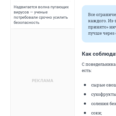
Надвигается волна пугающих
вирусов — ученые
Все ограниче
потребовали срочно усилить
каждого. Из-
безопасность
принято» нич
лучше через
Как соблюдат
С понедельника
есть:
сырые овощ
сухофрукты,
соления без
соки;