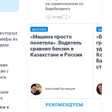
на соревнованиях по
бодибилдингу
16 566
1
МНЕНИЕ
МНЕНИ
 которых
«Машина просто
«Будто
 мифы из
полетела». Водитель
грани
 деле
сравнил бензин в
удиви
Казахстане и России
Колыв
Барна
ние.
стоил
ие с
ься.
Анатолий Кузнецов
йшее
ч.
РЕКОМЕНДУЕМ
гим в