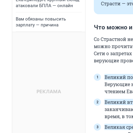
Страсти — эт
атаковали БПЛА — онлайн
Вам обязаны повысить
зарплату — причина
Что можно и
Со Страстной не
можно прочитат
Сети о запретах
верующие прово
Великий п
Верующие н
чтением Ев
Великий в
заканчиваю
время, в то
Великая ср