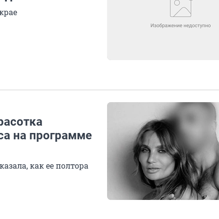
крае
Красотка
са на программе
азала, как ее полтора