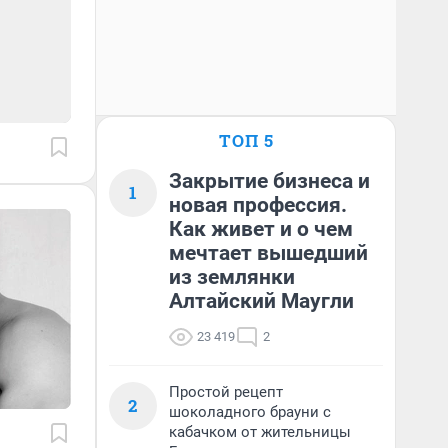
ТОП 5
Закрытие бизнеса и
1
новая профессия.
Как живет и о чем
мечтает вышедший
из землянки
Алтайский Маугли
23 419
2
Простой рецепт
2
шоколадного брауни с
кабачком от жительницы