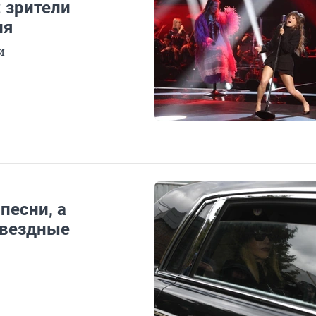
 зрители
ля
и
песни, а
звездные