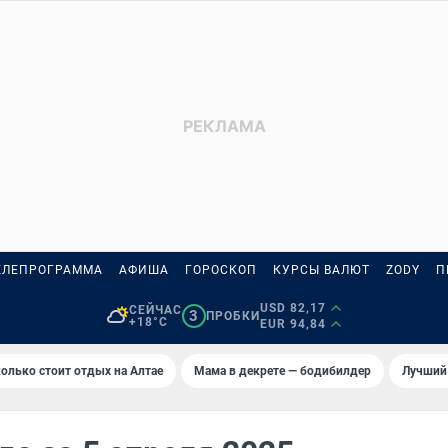
ЕЛЕПРОГРАММА
АФИША
ГОРОСКОП
КУРСЫ ВАЛЮТ
ZODY
П
USD 82,17
СЕЙЧАС
3
ПРОБКИ
+18°C
EUR 94,84
олько стоит отдых на Алтае
Мама в декрете — бодибилдер
Лучший