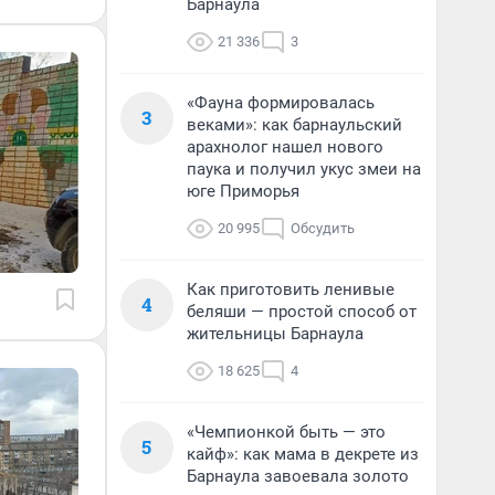
Барнаула
21 336
3
«Фауна формировалась
3
веками»: как барнаульский
арахнолог нашел нового
паука и получил укус змеи на
юге Приморья
20 995
Обсудить
Как приготовить ленивые
4
беляши — простой способ от
жительницы Барнаула
18 625
4
«Чемпионкой быть — это
5
кайф»: как мама в декрете из
Барнаула завоевала золото