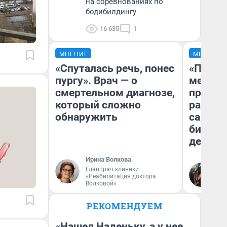
на соревнованиях по
бодибилдингу
16 635
1
МНЕНИЕ
МНЕНИЕ
«Спуталась речь, понес
«Покуп
пургу». Врач — о
мешке»
смертельном диагнозе,
предпр
который сложно
рассказ
обнаружить
самом 
бизнес
дешевы
Ирина Волкова
На
Главврач клиники
«Реабилитация доктора
От
Волковой»
де
РЕКОМЕНДУЕМ
«Нашел Наденьку, а у нее