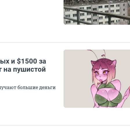
лых и $1500 за
т на пушистой
олучают большие деньги