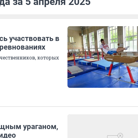
да за 5 апреля 2025
сь участвовать в
ревнованиях
чественников, которых
щным ураганом,
идео