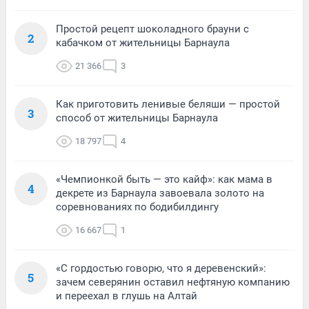
Простой рецепт шоколадного брауни с
2
кабачком от жительницы Барнаула
21 366
3
Как приготовить ленивые беляши — простой
3
способ от жительницы Барнаула
18 797
4
«Чемпионкой быть — это кайф»: как мама в
4
декрете из Барнаула завоевала золото на
соревнованиях по бодибилдингу
16 667
1
«С гордостью говорю, что я деревенский»:
5
зачем северянин оставил нефтяную компанию
и переехал в глушь на Алтай