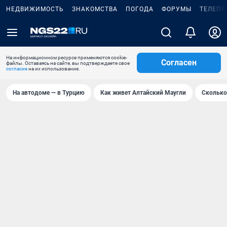
НЕДВИЖИМОСТЬ
ЗНАКОМСТВА
ПОГОДА
ФОРУМЫ
ТЕЛЕПР
На информационном ресурсе применяются cookie-
Согласен
файлы. Оставаясь на сайте, вы подтверждаете свое
согласие
на их использование.
На автодоме — в Турцию
Как живет Алтайский Маугли
Сколько