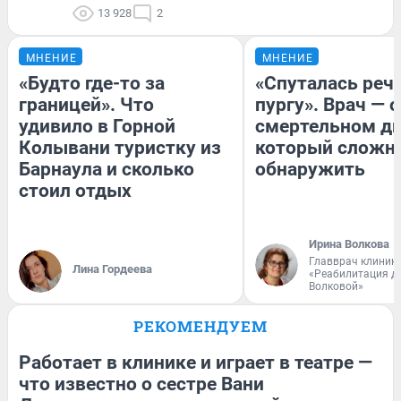
13 928
2
МНЕНИЕ
МНЕНИЕ
«Будто где-то за
«Спуталась речь
границей». Что
пургу». Врач — о
удивило в Горной
смертельном ди
Колывани туристку из
который сложн
Барнаула и сколько
обнаружить
стоил отдых
Ирина Волкова
Главврач клиник
Лина Гордеева
«Реабилитация д
Волковой»
РЕКОМЕНДУЕМ
Работает в клинике и играет в театре —
что известно о сестре Вани