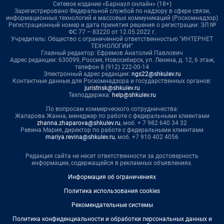
Сетевое издание «Барнаул онлайн» (18+)
Зарегистрировано Федеральной службой по надзору в сфере связи,
информационных технологий и массовых коммуникаций (Роскомнадзор)
Регистрационный номер и дата принятия решения о регистрации: ЭЛ №
ФС 77 – 83220 от 12.05.2022 г.
Учредитель: Общество с ограниченной ответственностью "ИНТЕРНЕТ
ТЕХНОЛОГИИ"
Главный редактор: Ефремов Анатолий Павлович
Адрес редакции: 630099, Россия, Новосибирск, ул. Ленина, д. 12, 6 этаж,
телефон 8 (912) 222-00-14
Электронный адрес редакции:
ngs22@shkulev.ru
Контактные данные для Роскомнадзора и государственных органов:
juristnsk@shkulev.ru
Техподдержка:
help@shkulev.ru
По вопросам коммерческого сотрудничества:
Жапарова Жанна, менеджер по работе с федеральными клиентами
zhanna.zhaparova@shkulev.ru
, моб. + 7 982 640 34 32
Ревина Мария, директор по работе с федеральными клиентами
mariya.revina@shkulev.ru
, моб. +7 910 402 4056
Редакция сайта не несет ответственности за достоверность
информации, содержащейся в рекламных объявлениях.
Информация об ограничениях
Политика использования cookies
Рекомендательные системы
Политика конфиденциальности и обработки персональных данных и