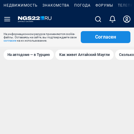
НЕДВИЖИМОСТЬ
ЗНАКОМСТВА
ПОГОДА
ФОРУМЫ
ТЕЛЕПР
На информационном ресурсе применяются cookie-
Согласен
файлы. Оставаясь на сайте, вы подтверждаете свое
согласие
на их использование.
На автодоме — в Турцию
Как живет Алтайский Маугли
Сколько