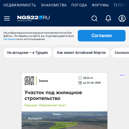
НЕДВИЖИМОСТЬ
ЗНАКОМСТВА
ПОГОДА
ФОРУМЫ
ТЕЛЕПР
На информационном ресурсе применяются cookie-
Согласен
файлы. Оставаясь на сайте, вы подтверждаете свое
согласие
на их использование.
На автодоме — в Турцию
Как живет Алтайский Маугли
Сколько