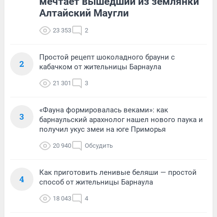
мечтает вышедший из землянки
Алтайский Маугли
23 353
2
Простой рецепт шоколадного брауни с
2
кабачком от жительницы Барнаула
21 301
3
«Фауна формировалась веками»: как
3
барнаульский арахнолог нашел нового паука и
получил укус змеи на юге Приморья
20 940
Обсудить
Как приготовить ленивые беляши — простой
4
способ от жительницы Барнаула
18 043
4