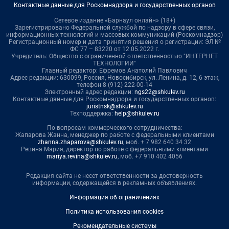
Контактные данные для Роскомнадзора и государственных органов
Сетевое издание «Барнаул онлайн» (18+)
Зарегистрировано Федеральной службой по надзору в сфере связи,
информационных технологий и массовых коммуникаций (Роскомнадзор)
Регистрационный номер и дата принятия решения о регистрации: ЭЛ №
ФС 77 – 83220 от 12.05.2022 г.
Учредитель: Общество с ограниченной ответственностью "ИНТЕРНЕТ
ТЕХНОЛОГИИ"
Главный редактор: Ефремов Анатолий Павлович
Адрес редакции: 630099, Россия, Новосибирск, ул. Ленина, д. 12, 6 этаж,
телефон 8 (912) 222-00-14
Электронный адрес редакции:
ngs22@shkulev.ru
Контактные данные для Роскомнадзора и государственных органов:
juristnsk@shkulev.ru
Техподдержка:
help@shkulev.ru
По вопросам коммерческого сотрудничества:
Жапарова Жанна, менеджер по работе с федеральными клиентами
zhanna.zhaparova@shkulev.ru
, моб. + 7 982 640 34 32
Ревина Мария, директор по работе с федеральными клиентами
mariya.revina@shkulev.ru
, моб. +7 910 402 4056
Редакция сайта не несет ответственности за достоверность
информации, содержащейся в рекламных объявлениях.
Информация об ограничениях
Политика использования cookies
Рекомендательные системы