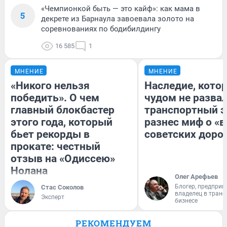
«Чемпионкой быть — это кайф»: как мама в
5
декрете из Барнаула завоевала золото на
соревнованиях по бодибилдингу
16 585
1
МНЕНИЕ
МНЕНИЕ
«Никого нельзя
Наследие, кото
победить». О чем
чудом не разва
главный блокбастер
транспортный э
этого года, который
разнес миф о «
бьет рекорды в
советских доро
прокате: честный
отзыв на «Одиссею»
Нолана
Олег Арефьев
Блогер, предприн
Стас Соколов
владелец в тран
Эксперт
бизнесе
РЕКОМЕНДУЕМ