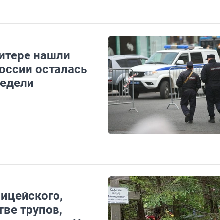
Питере нашли
России осталась
недели
лицейского,
ве трупов,