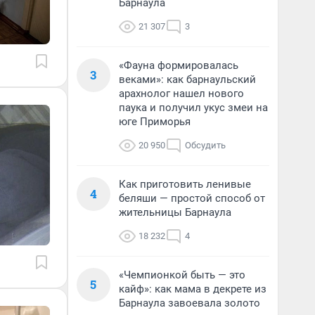
Барнаула
21 307
3
«Фауна формировалась
3
веками»: как барнаульский
арахнолог нашел нового
паука и получил укус змеи на
юге Приморья
20 950
Обсудить
Как приготовить ленивые
4
беляши — простой способ от
жительницы Барнаула
18 232
4
«Чемпионкой быть — это
5
кайф»: как мама в декрете из
Барнаула завоевала золото