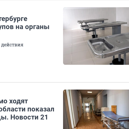
тербурге
упов на органы
 действия
мо ходят
области показал
ы. Новости 21