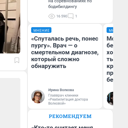
на соревнованиях по
бодибилдингу
16 590
1
МНЕНИЕ
МНЕНИЕ
«Спуталась речь, понес
Мой ба
пургу». Врач — о
береже
смертельном диагнозе,
хотела 
который сложно
тысяч,
обнаружить
кредит,
приеха
безопа
Ирина Волкова
Главврач клиники
Кс
«Реабилитация доктора
Ав
Волковой»
РЕКОМЕНДУЕМ
«Кто-то считает меня