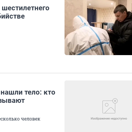
о шестилетнего
бийстве
нашли тело: кто
азывают
есколько человек