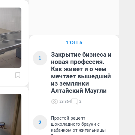
ТОП 5
Закрытие бизнеса и
1
новая профессия.
Как живет и о чем
мечтает вышедший
из землянки
Алтайский Маугли
23 364
2
Простой рецепт
2
шоколадного брауни с
кабачком от жительницы