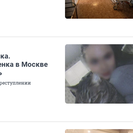
ка.
енка в Москве
ь
реступлении