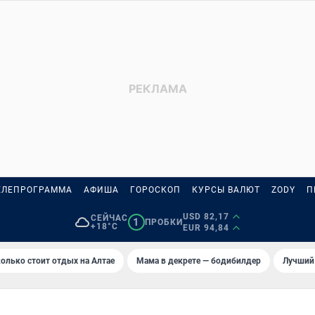
ЕЛЕПРОГРАММА
АФИША
ГОРОСКОП
КУРСЫ ВАЛЮТ
ZODY
П
USD 82,17
СЕЙЧАС
1
ПРОБКИ
+18°C
EUR 94,84
олько стоит отдых на Алтае
Мама в декрете — бодибилдер
Лучший