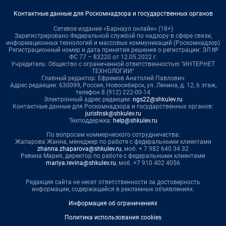
Контактные данные для Роскомнадзора и государственных органов
Сетевое издание «Барнаул онлайн» (18+)
Зарегистрировано Федеральной службой по надзору в сфере связи,
информационных технологий и массовых коммуникаций (Роскомнадзор)
Регистрационный номер и дата принятия решения о регистрации: ЭЛ №
ФС 77 – 83220 от 12.05.2022 г.
Учредитель: Общество с ограниченной ответственностью "ИНТЕРНЕТ
ТЕХНОЛОГИИ"
Главный редактор: Ефремов Анатолий Павлович
Адрес редакции: 630099, Россия, Новосибирск, ул. Ленина, д. 12, 6 этаж,
телефон 8 (912) 222-00-14
Электронный адрес редакции:
ngs22@shkulev.ru
Контактные данные для Роскомнадзора и государственных органов:
juristnsk@shkulev.ru
Техподдержка:
help@shkulev.ru
По вопросам коммерческого сотрудничества:
Жапарова Жанна, менеджер по работе с федеральными клиентами
zhanna.zhaparova@shkulev.ru
, моб. + 7 982 640 34 32
Ревина Мария, директор по работе с федеральными клиентами
mariya.revina@shkulev.ru
, моб. +7 910 402 4056
Редакция сайта не несет ответственности за достоверность
информации, содержащейся в рекламных объявлениях.
Информация об ограничениях
Политика использования cookies