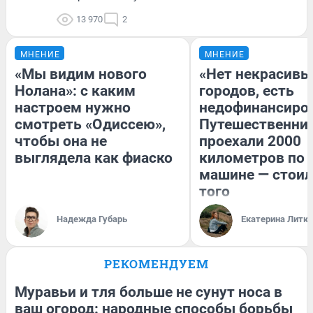
13 970
2
МНЕНИЕ
МНЕНИЕ
«Мы видим нового
«Нет некрасивы
Нолана»: с каким
городов, есть
настроем нужно
недофинансиро
смотреть «Одиссею»,
Путешественни
чтобы она не
проехали 2000
выглядела как фиаско
километров по 
машине — стоил
того
Надежда Губарь
Екатерина Литк
РЕКОМЕНДУЕМ
Муравьи и тля больше не сунут носа в
ваш огород: народные способы борьбы