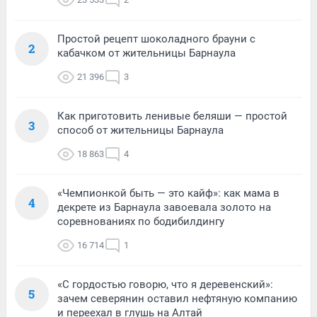
Простой рецепт шоколадного брауни с
2
кабачком от жительницы Барнаула
21 396
3
Как приготовить ленивые беляши — простой
3
способ от жительницы Барнаула
18 863
4
«Чемпионкой быть — это кайф»: как мама в
4
декрете из Барнаула завоевала золото на
соревнованиях по бодибилдингу
16 714
1
«С гордостью говорю, что я деревенский»:
5
зачем северянин оставил нефтяную компанию
и переехал в глушь на Алтай