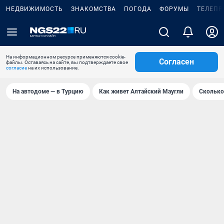
НЕДВИЖИМОСТЬ
ЗНАКОМСТВА
ПОГОДА
ФОРУМЫ
ТЕЛЕПР
На информационном ресурсе применяются cookie-
Согласен
файлы. Оставаясь на сайте, вы подтверждаете свое
согласие
на их использование.
На автодоме — в Турцию
Как живет Алтайский Маугли
Сколько