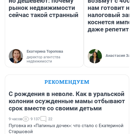
но дешевеют: почему
возьмут с 4000
рынок недвижимости
нам готовит н
сейчас такой странный
налоговый зако
коснется импор
даже репетито
Екатерина Торопова
Анастасия Зав
директор агентства
недвижимости
РЕКОМЕНДУЕМ
С рождения в неволе. Как в уральской
колонии осужденные мамы отбывают
срок вместе со своими детьми
9 часов
9 137
22
Пуговка из «Папиных дочек»: что стало с Екатериной
Старшовой