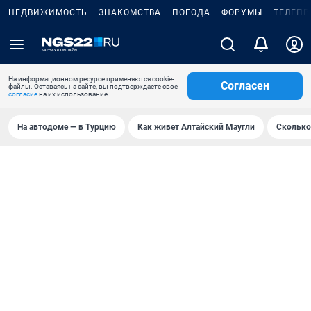
НЕДВИЖИМОСТЬ
ЗНАКОМСТВА
ПОГОДА
ФОРУМЫ
ТЕЛЕПР
На информационном ресурсе применяются cookie-
Согласен
файлы. Оставаясь на сайте, вы подтверждаете свое
согласие
на их использование.
На автодоме — в Турцию
Как живет Алтайский Маугли
Сколько