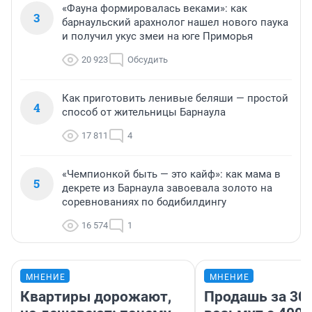
«Фауна формировалась веками»: как
3
барнаульский арахнолог нашел нового паука
и получил укус змеи на юге Приморья
20 923
Обсудить
Как приготовить ленивые беляши — простой
4
способ от жительницы Барнаула
17 811
4
«Чемпионкой быть — это кайф»: как мама в
5
декрете из Барнаула завоевала золото на
соревнованиях по бодибилдингу
16 574
1
МНЕНИЕ
МНЕНИЕ
Квартиры дорожают,
Продашь за 300