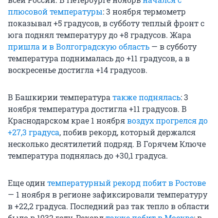
плюсовой температуры
: 3 ноября термометр
показывал +5 градусов, в субботу теплый фронт с
юга поднял температуру до +8 градусов. Жара
пришла и в Волгоградскую область
— в субботу
температура поднималась до +11 градусов, а в
воскресенье достигла +14 градусов.
В Башкирии температура
также поднялась
: 3
ноября температура достигла +11 градусов. В
Краснодарском крае 1 ноября
воздух прогрелся до
+27,3 градуса
, побив рекорд, который держался
несколько десятилетий подряд. В Горячем Ключе
температура поднялась до +30,1 градуса.
Еще один
температурный рекорд побит в Ростове
— 1 ноября в регионе зафиксировали температуру
в +22,2 градуса. Последний раз так тепло в области
было в 1932 году. Рекорд
также побит в Москве
: в