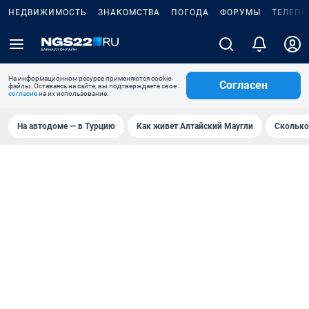
НЕДВИЖИМОСТЬ
ЗНАКОМСТВА
ПОГОДА
ФОРУМЫ
ТЕЛЕПР
На информационном ресурсе применяются cookie-
Согласен
файлы. Оставаясь на сайте, вы подтверждаете свое
согласие
на их использование.
На автодоме — в Турцию
Как живет Алтайский Маугли
Сколько