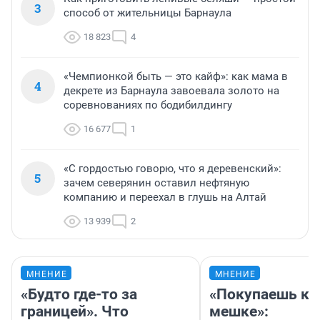
3
способ от жительницы Барнаула
18 823
4
«Чемпионкой быть — это кайф»: как мама в
4
декрете из Барнаула завоевала золото на
соревнованиях по бодибилдингу
16 677
1
«С гордостью говорю, что я деревенский»:
5
зачем северянин оставил нефтяную
компанию и переехал в глушь на Алтай
13 939
2
МНЕНИЕ
МНЕНИЕ
«Будто где-то за
«Покупаешь ко
границей». Что
мешке»: