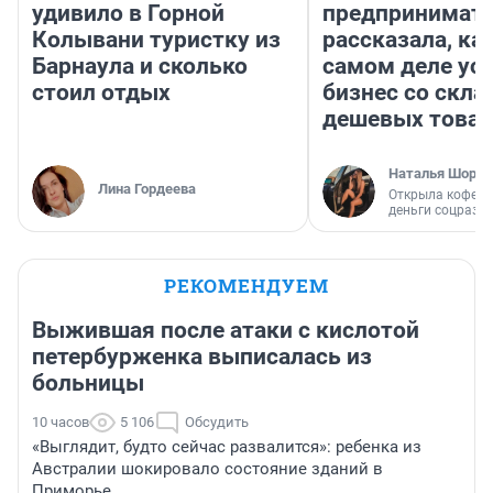
удивило в Горной
предпринимат
Колывани туристку из
рассказала, как
Барнаула и сколько
самом деле ус
стоил отдых
бизнес со скл
дешевых това
Наталья Шорох
Лина Гордеева
Открыла кофейн
деньги соцразв
РЕКОМЕНДУЕМ
Выжившая после атаки с кислотой
петербурженка выписалась из
больницы
10 часов
5 106
Обсудить
«Выглядит, будто сейчас развалится»: ребенка из
Австралии шокировало состояние зданий в
Приморье