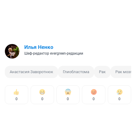
Илья Ненко
Шеф-редактор evergreen-редакции
Анастасия Заворотнюк
Глиобластома
Рак
Рак мозга
0
0
0
0
0