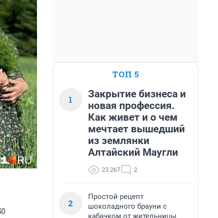
ТОП 5
Закрытие бизнеса и
1
новая профессия.
Как живет и о чем
мечтает вышедший
из землянки
Алтайский Маугли
23 267
2
Простой рецепт
2
шоколадного брауни с
50
кабачком от жительницы