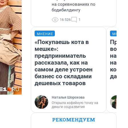
на соревнованиях по
бодибилдингу
16 526
1
МНЕНИЕ
МНЕНИ
«Покупаешь кота в
Прода
мешке»:
возьм
предприниматель
нам г
рассказала, как на
налог
самом деле устроен
косне
бизнес со складами
даже 
дешевых товаров
Наталья Шорохова
Открыла кофейную точку на
деньги соцразвития
РЕКОМЕНДУЕМ