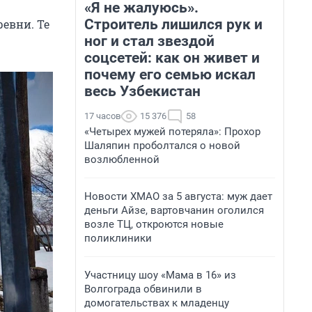
«Я не жалуюсь».
Строитель лишился рук и
евни. Те
ног и стал звездой
соцсетей: как он живет и
почему его семью искал
весь Узбекистан
17 часов
15 376
58
«Четырех мужей потеряла»: Прохор
Шаляпин проболтался о новой
возлюбленной
Новости ХМАО за 5 августа: муж дает
деньги Айзе, вартовчанин оголился
возле ТЦ, откроются новые
поликлиники
Участницу шоу «Мама в 16» из
Волгограда обвинили в
домогательствах к младенцу