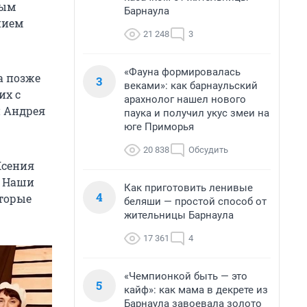
ным
Барнаула
нием
21 248
3
«Фауна формировалась
а позже
3
веками»: как барнаульский
их с
арахнолог нашел нового
и Андрея
паука и получил укус змеи на
юге Приморья
20 838
Обсудить
Ксения
. Наши
Как приготовить ленивые
4
оторые
беляши — простой способ от
жительницы Барнаула
17 361
4
«Чемпионкой быть — это
5
кайф»: как мама в декрете из
Барнаула завоевала золото