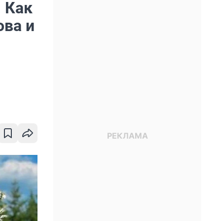
 Как
ова и