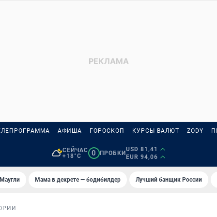
ЕЛЕПРОГРАММА
АФИША
ГОРОСКОП
КУРСЫ ВАЛЮТ
ZODY
П
USD 81,41
СЕЙЧАС
0
ПРОБКИ
+18°C
EUR 94,06
 Маугли
Мама в декрете — бодибилдер
Лучший банщик России
ОРИИ