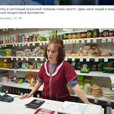
тесь в настоящей уральской глубинке, очень просто: здесь мало людей и маш
нный продуктовый магазинчик
сковец / E1.RU