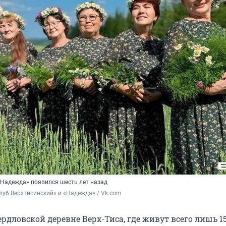
«Надежда» появился шесть лет назад
луб Верхтисинский» и «Надежда» / Vk.com
рдловской деревне Верх-Тиса, где живут всего лишь 1