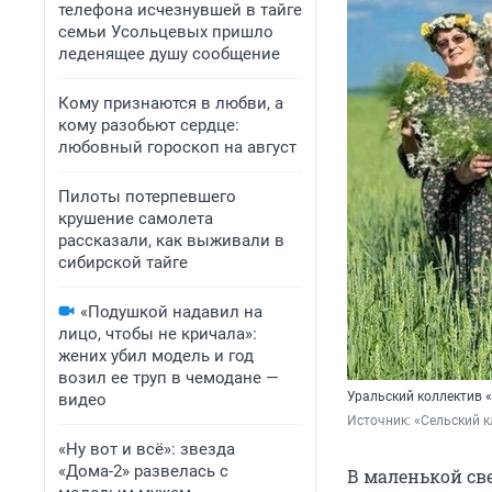
телефона исчезнувшей в тайге
семьи Усольцевых пришло
леденящее душу сообщение
Кому признаются в любви, а
кому разобьют сердце:
любовный гороскоп на август
Пилоты потерпевшего
крушение самолета
рассказали, как выживали в
сибирской тайге
«Подушкой надавил на
лицо, чтобы не кричала»:
жених убил модель и год
возил ее труп в чемодане —
Уральский коллектив 
видео
Источник: 
«Сельский к
«Ну вот и всё»: звезда
«Дома-2» развелась с
В маленькой све