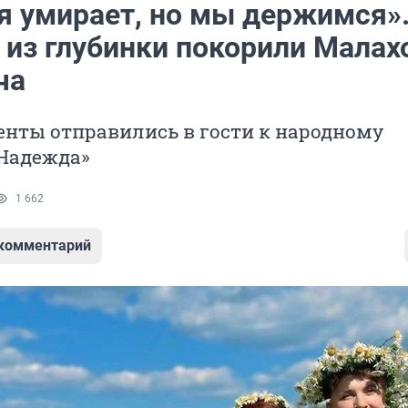
я умирает, но мы держимся».
 из глубинки покорили Малах
ча
енты отправились в гости к народному
Надежда»
1 662
 комментарий