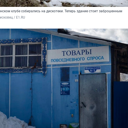
енском клубе собирались на дискотеки. Теперь здание стоит заброшенным
сковец / E1.RU