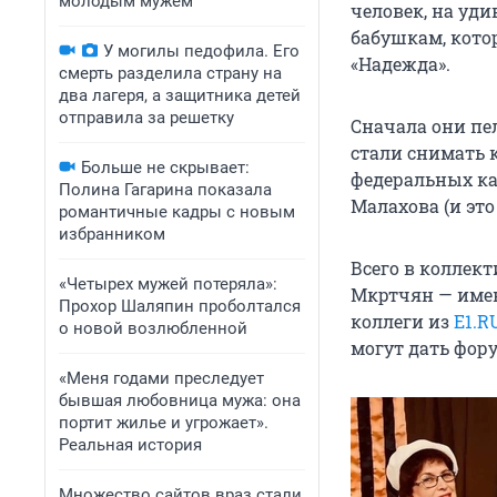
молодым мужем
человек, на уди
бабушкам, кото
У могилы педофила. Его
«Надежда».
смерть разделила страну на
два лагеря, а защитника детей
отправила за решетку
Сначала они пе
стали снимать 
Больше не скрывает:
федеральных ка
Полина Гагарина показала
Малахова (и это
романтичные кадры с новым
избранником
Всего в коллект
«Четырех мужей потеряла»:
Мкртчян — имен
Прохор Шаляпин проболтался
коллеги из
E1.R
о новой возлюбленной
могут дать фор
«Меня годами преследует
бывшая любовница мужа: она
портит жилье и угрожает».
Реальная история
Множество сайтов враз стали