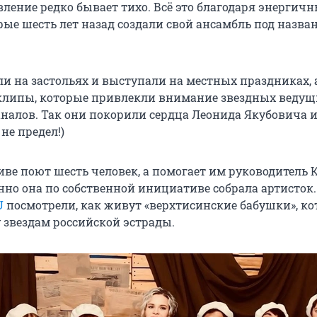
вление редко бывает тихо. Всё это благодаря энергич
рые шесть лет назад создали свой ансамбль под назва
ли на застольях и выступали на местных праздниках, 
клипы, которые привлекли внимание звездных ведущ
налов. Так они покорили сердца Леонида Якубовича 
 не предел!)
иве поют шесть человек, а помогает им руководитель 
но она по собственной инициативе собрала артисток
U
посмотрели, как живут «верхтисинские бабушки», к
у звездам российской эстрады.