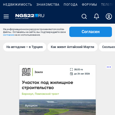
НЕДВИЖИМОСТЬ
ЗНАКОМСТВА
ПОГОДА
ФОРУМЫ
ТЕЛЕПР
На информационном ресурсе применяются cookie-
Согласен
файлы. Оставаясь на сайте, вы подтверждаете свое
согласие
на их использование.
На автодоме — в Турцию
Как живет Алтайский Маугли
Сколько