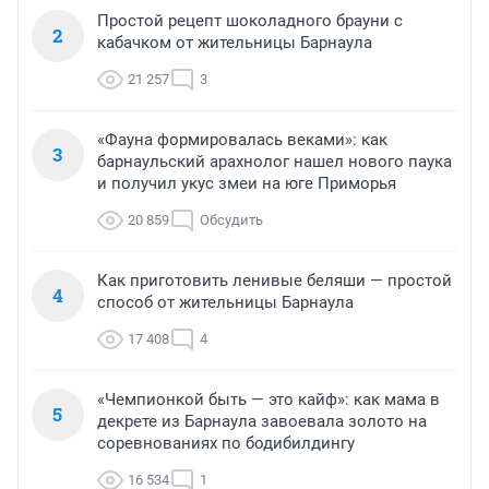
Простой рецепт шоколадного брауни с
2
кабачком от жительницы Барнаула
21 257
3
«Фауна формировалась веками»: как
3
барнаульский арахнолог нашел нового паука
и получил укус змеи на юге Приморья
20 859
Обсудить
Как приготовить ленивые беляши — простой
4
способ от жительницы Барнаула
17 408
4
«Чемпионкой быть — это кайф»: как мама в
5
декрете из Барнаула завоевала золото на
соревнованиях по бодибилдингу
16 534
1