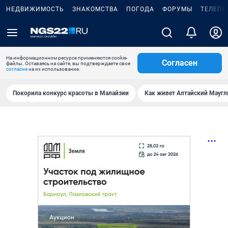
НЕДВИЖИМОСТЬ
ЗНАКОМСТВА
ПОГОДА
ФОРУМЫ
ТЕЛЕПР
На информационном ресурсе применяются cookie-
Согласен
файлы. Оставаясь на сайте, вы подтверждаете свое
согласие
на их использование.
Покорила конкурс красоты в Малайзии
Как живет Алтайский Маугл