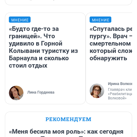
МНЕНИЕ
МНЕНИЕ
«Будто где-то за
«Спуталась реч
границей». Что
пургу». Врач — 
удивило в Горной
смертельном д
Колывани туристку из
который слож
Барнаула и сколько
обнаружить
стоил отдых
Ирина Волкова
Главврач клини
Лина Гордеева
«Реабилитация 
Волковой»
РЕКОМЕНДУЕМ
«Меня бесила моя роль»: как сегодня