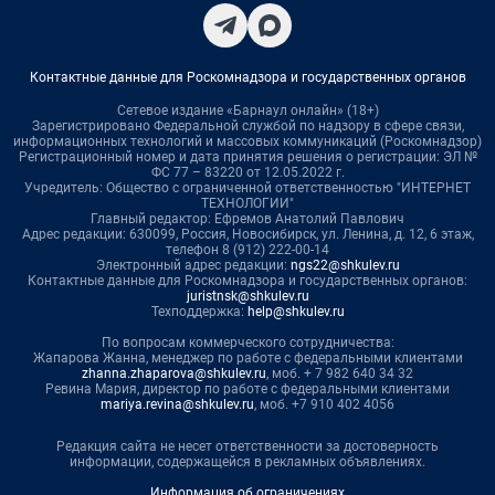
Контактные данные для Роскомнадзора и государственных органов
Сетевое издание «Барнаул онлайн» (18+)
Зарегистрировано Федеральной службой по надзору в сфере связи,
информационных технологий и массовых коммуникаций (Роскомнадзор)
Регистрационный номер и дата принятия решения о регистрации: ЭЛ №
ФС 77 – 83220 от 12.05.2022 г.
Учредитель: Общество с ограниченной ответственностью "ИНТЕРНЕТ
ТЕХНОЛОГИИ"
Главный редактор: Ефремов Анатолий Павлович
Адрес редакции: 630099, Россия, Новосибирск, ул. Ленина, д. 12, 6 этаж,
телефон 8 (912) 222-00-14
Электронный адрес редакции:
ngs22@shkulev.ru
Контактные данные для Роскомнадзора и государственных органов:
juristnsk@shkulev.ru
Техподдержка:
help@shkulev.ru
По вопросам коммерческого сотрудничества:
Жапарова Жанна, менеджер по работе с федеральными клиентами
zhanna.zhaparova@shkulev.ru
, моб. + 7 982 640 34 32
Ревина Мария, директор по работе с федеральными клиентами
mariya.revina@shkulev.ru
, моб. +7 910 402 4056
Редакция сайта не несет ответственности за достоверность
информации, содержащейся в рекламных объявлениях.
Информация об ограничениях