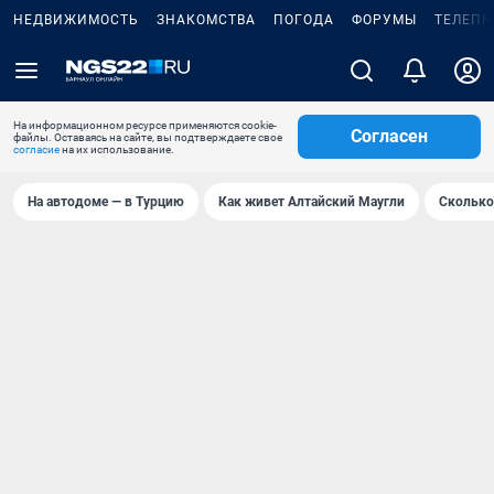
НЕДВИЖИМОСТЬ
ЗНАКОМСТВА
ПОГОДА
ФОРУМЫ
ТЕЛЕПР
На информационном ресурсе применяются cookie-
Согласен
файлы. Оставаясь на сайте, вы подтверждаете свое
согласие
на их использование.
На автодоме — в Турцию
Как живет Алтайский Маугли
Сколько