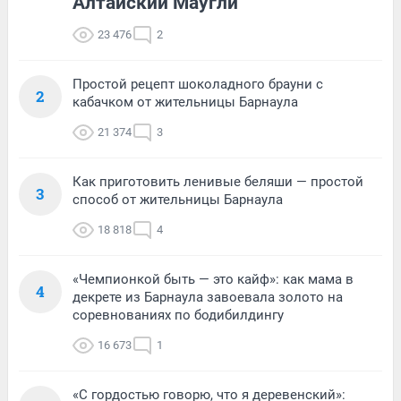
Алтайский Маугли
23 476
2
Простой рецепт шоколадного брауни с
2
кабачком от жительницы Барнаула
21 374
3
Как приготовить ленивые беляши — простой
3
способ от жительницы Барнаула
18 818
4
«Чемпионкой быть — это кайф»: как мама в
4
декрете из Барнаула завоевала золото на
соревнованиях по бодибилдингу
16 673
1
«С гордостью говорю, что я деревенский»: