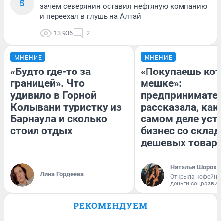
5
зачем северянин оставил нефтяную компанию
и переехал в глушь на Алтай
13 936
2
МНЕНИЕ
МНЕНИЕ
«Будто где-то за
«Покупаешь кот
границей». Что
мешке»:
удивило в Горной
предпринимате
Колывани туристку из
рассказала, как
Барнаула и сколько
самом деле уст
стоил отдых
бизнес со скла
дешевых товар
Наталья Шорохо
Лина Гордеева
Открыла кофейну
деньги соцразви
РЕКОМЕНДУЕМ