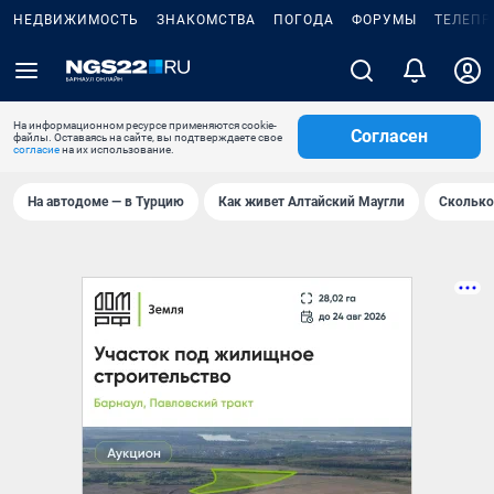
НЕДВИЖИМОСТЬ
ЗНАКОМСТВА
ПОГОДА
ФОРУМЫ
ТЕЛЕПР
На информационном ресурсе применяются cookie-
Согласен
файлы. Оставаясь на сайте, вы подтверждаете свое
согласие
на их использование.
На автодоме — в Турцию
Как живет Алтайский Маугли
Сколько