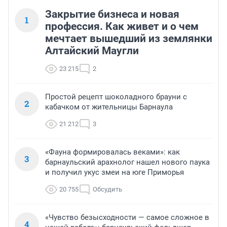
Закрытие бизнеса и новая
1
профессия. Как живет и о чем
мечтает вышедший из землянки
Алтайский Маугли
23 215
2
Простой рецепт шоколадного брауни с
2
кабачком от жительницы Барнаула
21 212
3
«Фауна формировалась веками»: как
3
барнаульский арахнолог нашел нового паука
и получил укус змеи на юге Приморья
20 755
Обсудить
«Чувство безысходности — самое сложное в
4