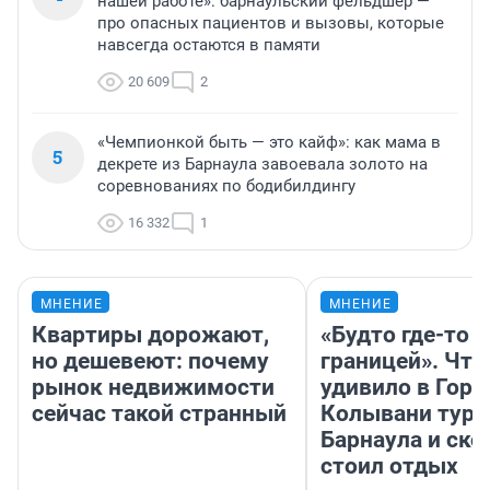
нашей работе»: барнаульский фельдшер —
про опасных пациентов и вызовы, которые
навсегда остаются в памяти
20 609
2
«Чемпионкой быть — это кайф»: как мама в
5
декрете из Барнаула завоевала золото на
соревнованиях по бодибилдингу
16 332
1
МНЕНИЕ
МНЕНИЕ
Квартиры дорожают,
«Будто где-то з
но дешевеют: почему
границей». Что
рынок недвижимости
удивило в Горн
сейчас такой странный
Колывани тури
Барнаула и ско
стоил отдых