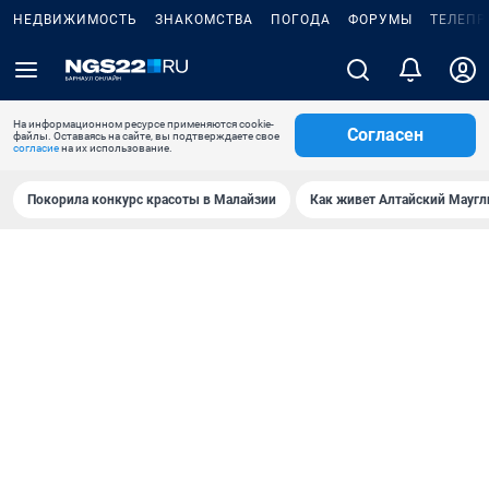
НЕДВИЖИМОСТЬ
ЗНАКОМСТВА
ПОГОДА
ФОРУМЫ
ТЕЛЕПР
На информационном ресурсе применяются cookie-
Согласен
файлы. Оставаясь на сайте, вы подтверждаете свое
согласие
на их использование.
Покорила конкурс красоты в Малайзии
Как живет Алтайский Маугл