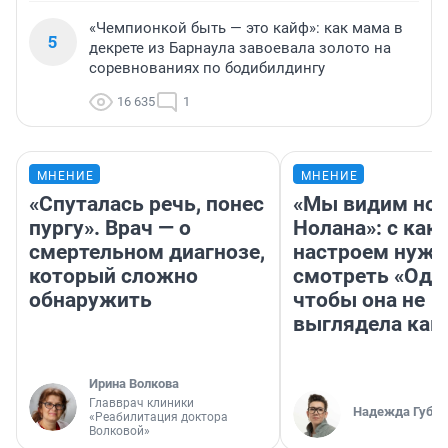
«Чемпионкой быть — это кайф»: как мама в
5
декрете из Барнаула завоевала золото на
соревнованиях по бодибилдингу
16 635
1
МНЕНИЕ
МНЕНИЕ
«Спуталась речь, понес
«Мы видим нов
пургу». Врач — о
Нолана»: с как
смертельном диагнозе,
настроем нужн
который сложно
смотреть «Оди
обнаружить
чтобы она не
выглядела как
Ирина Волкова
Главврач клиники
Надежда Губар
«Реабилитация доктора
Волковой»