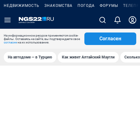
НЕДВИЖИМОСТЬ
ЗНАКОМСТВА
ПОГОДА
ФОРУМЫ
ТЕЛЕПР
На информационном ресурсе применяются cookie-
Согласен
файлы. Оставаясь на сайте, вы подтверждаете свое
согласие
на их использование.
На автодоме — в Турцию
Как живет Алтайский Маугли
Сколько