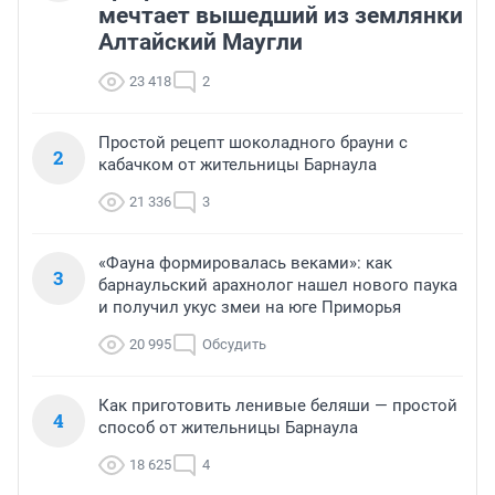
мечтает вышедший из землянки
Алтайский Маугли
23 418
2
Простой рецепт шоколадного брауни с
2
кабачком от жительницы Барнаула
21 336
3
«Фауна формировалась веками»: как
3
барнаульский арахнолог нашел нового паука
и получил укус змеи на юге Приморья
20 995
Обсудить
Как приготовить ленивые беляши — простой
4
способ от жительницы Барнаула
18 625
4