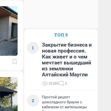
ТОП 5
Закрытие бизнеса и
1
новая профессия.
Как живет и о чем
мечтает вышедший
из землянки
Алтайский Маугли
23 223
2
Простой рецепт
2
шоколадного брауни с
кабачком от жительницы