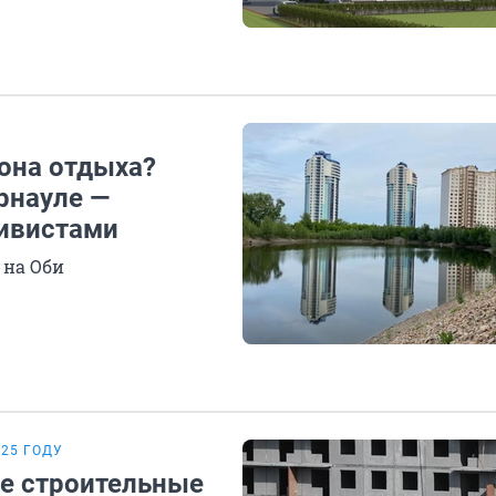
зона отдыха?
рнауле —
тивистами
 на Оби
025 ГОДУ
е строительные