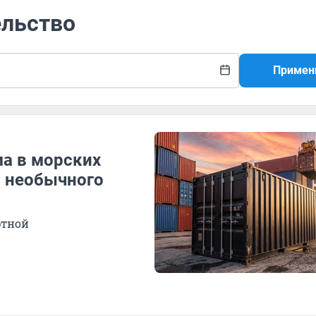
ельство
Примен
ма в морских
ы необычного
ртной