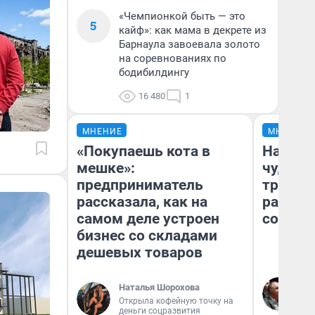
«Чемпионкой быть — это
5
кайф»: как мама в декрете из
Барнаула завоевала золото
на соревнованиях по
бодибилдингу
16 480
1
МНЕНИЕ
МНЕНИЕ
«Покупаешь кота в
Наслед
мешке»:
чудом 
предприниматель
трансп
рассказала, как на
разнес
самом деле устроен
советс
бизнес со складами
дешевых товаров
Ол
Наталья Шорохова
Бл
Открыла кофейную точку на
вл
деньги соцразвития
би