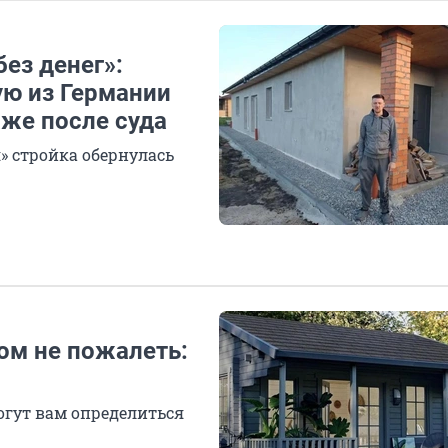
без денег»:
ю из Германии
аже после суда
я» стройка обернулась
том не пожалеть:
огут вам определиться