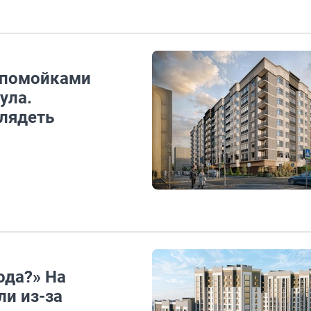
апомойками
ула.
глядеть
ода?» На
ли из-за