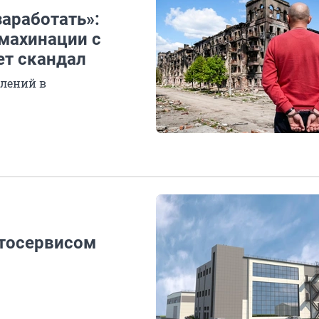
аработать»:
 махинации с
ет скандал
блений в
втосервисом