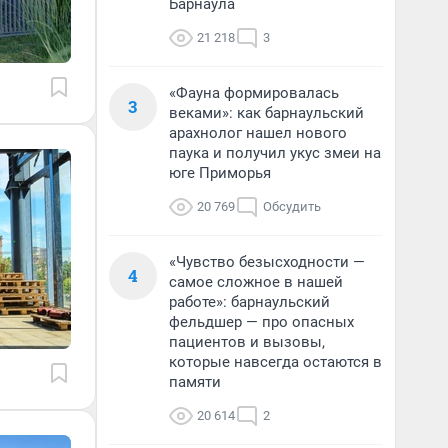
Барнаула
21 218
3
«Фауна формировалась
3
веками»: как барнаульский
арахнолог нашел нового
паука и получил укус змеи на
юге Приморья
20 769
Обсудить
«Чувство безысходности —
4
самое сложное в нашей
работе»: барнаульский
фельдшер — про опасных
пациентов и вызовы,
которые навсегда остаются в
памяти
20 614
2