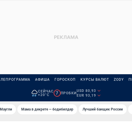
ЕЛЕПРОГРАММА
АФИША
ГОРОСКОП
КУРСЫ ВАЛЮТ
ZODY
П
USD 80,93
СЕЙЧАС
7
ПРОБКИ
+20°C
EUR 93,19
 Маугли
Мама в декрете — бодибилдер
Лучший банщик России